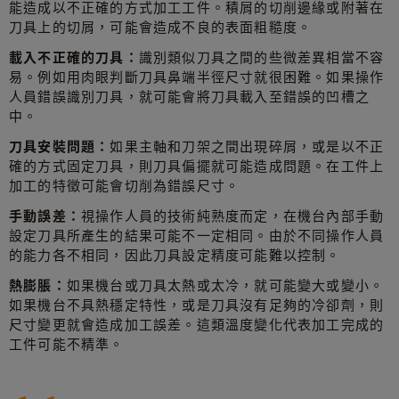
能造成以不正確的方式加工工件。積屑的切削邊緣或附著在
刀具上的切屑，可能會造成不良的表面粗糙度。
載入不正確的刀具：
識別類似刀具之間的些微差異相當不容
易。例如用肉眼判斷刀具鼻端半徑尺寸就很困難。如果操作
人員錯誤識別刀具，就可能會將刀具載入至錯誤的凹槽之
中。
刀具安裝問題：
如果主軸和刀架之間出現碎屑，或是以不正
確的方式固定刀具，則刀具偏擺就可能造成問題。在工件上
加工的特徵可能會切削為錯誤尺寸。
手動誤差：
視操作人員的技術純熟度而定，在機台內部手動
設定刀具所產生的結果可能不一定相同。由於不同操作人員
的能力各不相同，因此刀具設定精度可能難以控制。
熱膨脹：
如果機台或刀具太熱或太冷，就可能變大或變小。
如果機台不具熱穩定特性，或是刀具沒有足夠的冷卻劑，則
尺寸變更就會造成加工誤差。這類溫度變化代表加工完成的
工件可能不精準。