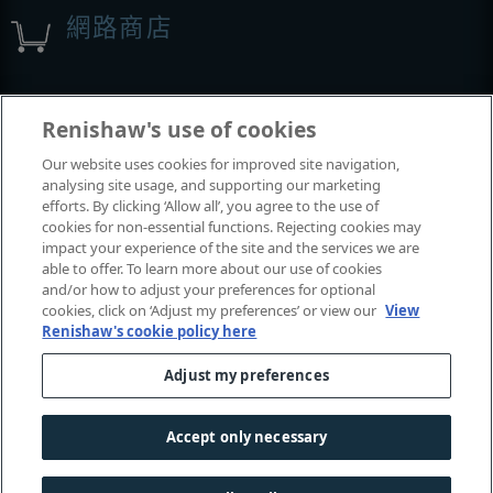
網路商店
展覽與會議
Renishaw's use of cookies
Our website uses cookies for improved site navigation,
我們參加的活動
analysing site usage, and supporting our marketing
efforts. By clicking ‘Allow all’, you agree to the use of
cookies for non-essential functions. Rejecting cookies may
impact your experience of the site and the services we are
able to offer. To learn more about our use of cookies
and/or how to adjust your preferences for optional
cookies, click on ‘Adjust my preferences’ or view our
View
Renishaw's cookie policy here
Adjust my preferences
© 2001-2026 Renishaw plc
. 保留所有權利。
|
|
|
|
聯絡我們
法律及法規遵循
無障礙網頁
隱私權
Accept only necessary
Cookie
指南