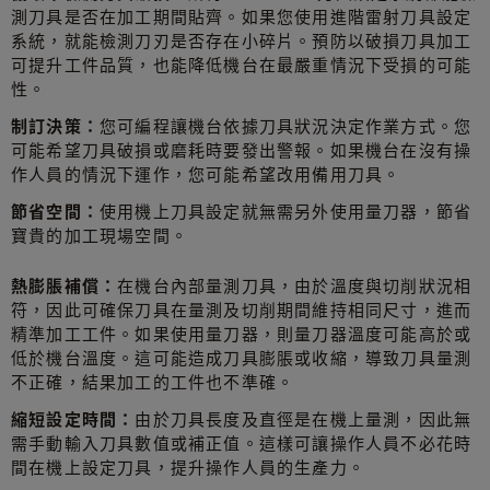
測刀具是否在加工期間貼齊。如果您使用進階雷射刀具設定
系統，就能檢測刀刃是否存在小碎片。預防以破損刀具加工
可提升工件品質，也能降低機台在最嚴重情況下受損的可能
性。
制訂決策：
您可編程讓機台依據刀具狀況決定作業方式。您
可能希望刀具破損或磨耗時要發出警報。如果機台在沒有操
作人員的情況下運作，您可能希望改用備用刀具。
節省空間：
使用機上刀具設定就無需另外使用量刀器，節省
寶貴的加工現場空間。
熱膨脹補償：
在機台內部量測刀具，由於溫度與切削狀況相
符，因此可確保刀具在量測及切削期間維持相同尺寸，進而
精準加工工件。如果使用量刀器，則量刀器溫度可能高於或
低於機台溫度。這可能造成刀具膨脹或收縮，導致刀具量測
不正確，結果加工的工件也不準確。
縮短設定時間：
由於刀具長度及直徑是在機上量測，因此無
需手動輸入刀具數值或補正值。這樣可讓操作人員不必花時
間在機上設定刀具，提升操作人員的生產力。