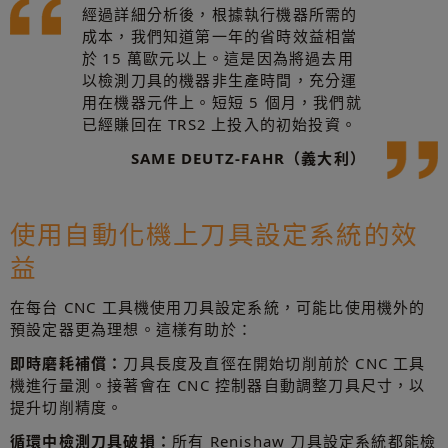
經過詳細分析後，根據執行機器所需的
成本，我們知道第一年的省時效益相當
於 15 萬歐元以上。這是因為將過去用
以檢測刀具的機器非生產時間，充分運
用在機器元件上。短短 5 個月，我們就
已經賺回在 TRS2 上投入的初始投資。
SAME DEUTZ-FAHR（義大利）
使用自動化機上刀具設定系統的效
益
在每台 CNC 工具機使用刀具設定系統，可能比使用機外的
預設定器更為理想。這樣有助於：
即時磨耗補償：
刀具長度及直徑在開始切削前於 CNC 工具
機進行量測。接著會在 CNC 控制器自動調整刀具尺寸，以
提升切削精度。
循環中檢測刀具破損：
所有 Renishaw 刀具設定系統都能檢