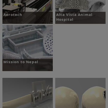
Aerotech
Alta Vista Animal
Hospital
挑戰：開發高度準確的編碼器，具備高
度精準的量測功能，且能容納至小型環
挑戰：七歲的伯恩山犬需要切除上頜骨
境之中。
腫瘤。
了解更多
了解更多
Mission to Nepal
挑戰：一名年輕母親在尼泊爾遭遇車
禍，亟需重建眼窩底及內側壁。
了解更多