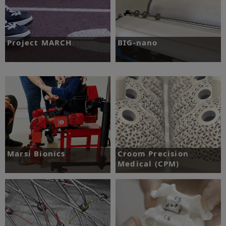
Project MARCH
BIG-nano
挑戰：設計和製造動力外骨骼機器人，
挑戰：大規模製造奈米纖維，同時維持
最終目標是在 Cybathlon 競賽中奪
N95 品質。
冠。
了解更多
了解更多
Marsi Bionics
Croom Precision
Medical (CPM)
挑戰：Marsi Bionics 的外骨骼機器人
如何透過位置回饋在實現靜態和動態穩
挑戰：在骨科植入物納入複雜結構，並
定性的同時兼顧其活動性。
減少離線測試量。
了解更多
了解更多