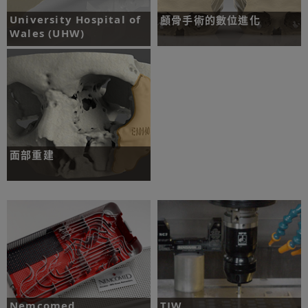
University Hospital of
顱骨手術的數位進化
Wales (UHW)
挑戰：研發開顱手術 (旨在移除增生患
部) 和顱骨成型手術 (旨在重建顱骨) 的
挑戰：切除下顎癌患者的患部並進行重
方法。
建。
了解更多
了解更多
面部重建
挑戰：重建病患臉部。
了解更多
Nemcomed
TJW