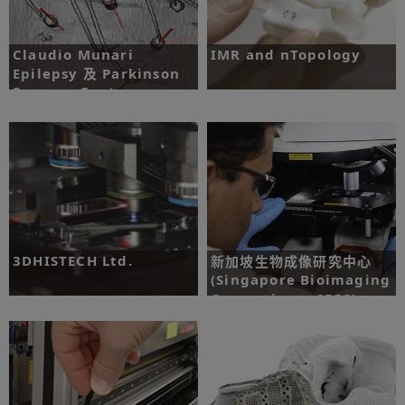
Claudio Munari
IMR and nTopology
Epilepsy 及 Parkinson
Surgery Centre
挑戰：證明積層製造適合生產脊椎植入
物。
挑戰：提升植入物精度，縮短在手術房
進行立體定位深部腦電波手術的時間。
了解更多
了解更多
3DHISTECH Ltd.
新加坡生物成像研究中心
(Singapore Bioimaging
Consortium，SBIC)
挑戰：設計和建立可大幅提升大型病理
實驗室效率的玻片掃描器。
挑戰：針對初期癌症診斷，研發突破創
新的生物感測器平台。
了解更多
了解更多