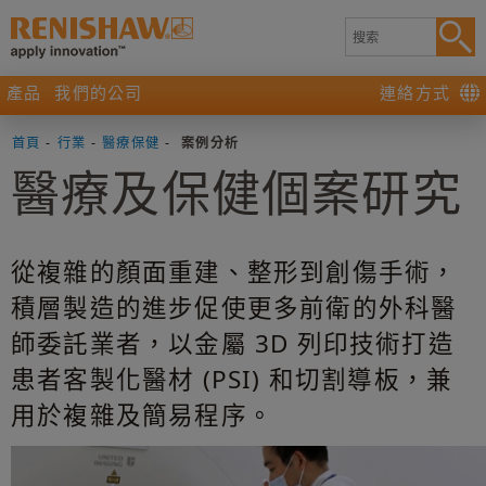
產品
我們的公司
連絡方式
首頁
-
行業
-
醫療保健
-
案例分析
醫療及保健個案研究
從複雜的顏面重建、整形到創傷手術，
積層製造的進步促使更多前衛的外科醫
師委託業者，以金屬 3D 列印技術打造
患者客製化醫材 (PSI) 和切割導板，兼
用於複雜及簡易程序。