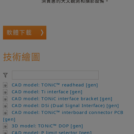
濟實惠的天文觀測和攝影設備。
軟體下載
技術繪圖
CAD model: TONiC™ readhead [gen]
CAD model: Ti interface [gen]
CAD model: TONiC interface bracket [gen]
CAD model: DSi (Dual Signal Interface) [gen]
CAD model: TONiC™ interboard connector PCB
[gen]
3D model: TONiC™ DOP [gen]
CAD model: P limit selector [gen]