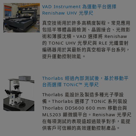
VAD Instrument 為運動平台選擇
Renishaw UHV 光學尺
真空技術用於許多高精度製程。常見應用
包括半導體晶圓檢測、晶圓接合、光微影
術和薄膜沈積。VAD 選擇將 Renishaw
的 TONiC UHV 光學尺與 RLE 光纖雷射
編碼器用於其最新的真空相容平台系列，
提升運動控制效能。
Thorlabs 經過內部測試後，基於移動平
台而選擇 TONiC™ 光學尺
Thorlabs 能設計及製造多種光子學設
備。Thorlabs 選擇了 TONiC 系列裝設
Thorlabs DDS600 600 mm 移動台與
MLS203 顯微鏡平台。Renishaw 光學尺
在每項測試的表現遠超過競爭對手，能提
供客戶可信賴的高效運動控制產品。