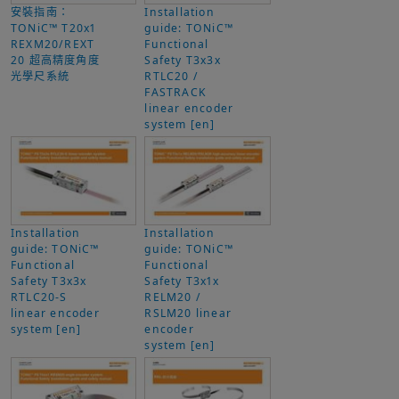
安裝指南：
Installation
TONiC™ T20x1
guide: TONiC™
REXM20/REXT
Functional
20 超高精度角度
Safety T3x3x
光學尺系統
RTLC20 /
FASTRACK
linear encoder
system [en]
Installation
Installation
guide: TONiC™
guide: TONiC™
Functional
Functional
Safety T3x3x
Safety T3x1x
RTLC20-S
RELM20 /
linear encoder
RSLM20 linear
system [en]
encoder
system [en]