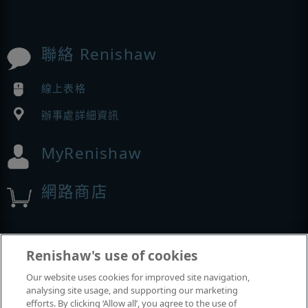
聯絡 Renishaw
線上表格
辦事處詳細資訊
MyRenishaw
網路商店
展覽與會議
Renishaw's use of cookies
Our website uses cookies for improved site navigation,
我們參加的活動
analysing site usage, and supporting our marketing
efforts. By clicking ‘Allow all’, you agree to the use of