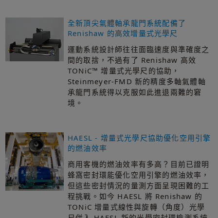
全新頂尖氣體軸承龍門系統配備了
Renishaw 的高效增量式光學尺
運動系統設計師往往面臨速度與準確度之
間的取捨，不過有了 Renishaw 高效
TONiC™ 增量式光學尺的協助，
Steinmeyer-FMD 新的精度多軸氣體軸
承龍門系統得以克服如此進退兩難的窘
境。
HAESL - 增量式光學尺協助優化空用引擎
的燃油效率
商用客機的燃油效率有多高？目前已證明
蜂窩密封環能優化空用引擎的燃油效率，
但這些密封情況的量測方面呈現困難的工
程挑戰。如今 HAESL 將 Renishaw 的
TONiC 增量式線性與旋轉（角度）光學
尺併入 HAESL 新的光學密封環檢測系統