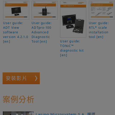
User guide:
User guide:
User guide:
ADT View
ADTpro-100
RTL* scale
software
Advanced
installation
version 4.2.1.0
Diagnostic
tool [en]
User guide:
[en]
Tool [en]
TONiC™
diagnostic kit
[en]
安裝影片
案例分析
Lasing Microsystem S.A. 選擇