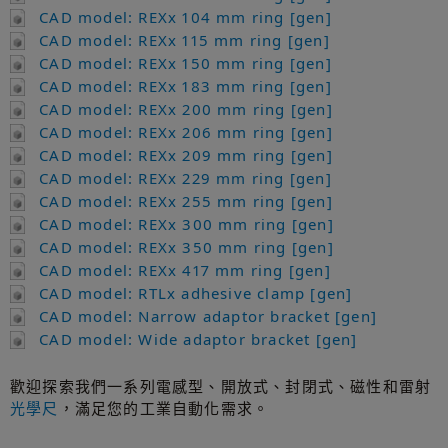
CAD model: REXx 104 mm ring [gen]
CAD model: REXx 115 mm ring [gen]
CAD model: REXx 150 mm ring [gen]
CAD model: REXx 183 mm ring [gen]
CAD model: REXx 200 mm ring [gen]
CAD model: REXx 206 mm ring [gen]
CAD model: REXx 209 mm ring [gen]
CAD model: REXx 229 mm ring [gen]
CAD model: REXx 255 mm ring [gen]
CAD model: REXx 300 mm ring [gen]
CAD model: REXx 350 mm ring [gen]
CAD model: REXx 417 mm ring [gen]
CAD model: RTLx adhesive clamp [gen]
CAD model: Narrow adaptor bracket [gen]
CAD model: Wide adaptor bracket [gen]
歡迎探索我們一系列電感型、開放式、封閉式、磁性和雷射
光學尺
，滿足您的工業自動化需求。