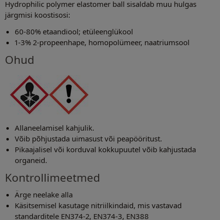
Hydrophilic polymer elastomer ball sisaldab muu hulgas
järgmisi koostisosi:
60-80% etaandiool; etüleenglükool
1-3% 2-propeenhape, homopolümeer, naatriumsool
Ohud
Allaneelamisel kahjulik.
Võib põhjustada uimasust või peapööritust.
Pikaajalisel või korduval kokkupuutel võib kahjustada
organeid.
Kontrollimeetmed
Ärge neelake alla
Käsitsemisel kasutage nitriilkindaid, mis vastavad
standarditele EN374-2, EN374-3, EN388