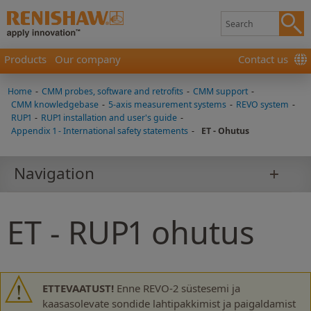
Products
Our company
Contact us
Home
-
CMM probes, software and retrofits
-
CMM support
-
CMM knowledgebase
-
5-axis measurement systems
-
REVO system
-
RUP1
-
RUP1 installation and user's guide
-
Appendix 1 - International safety statements
-
ET - Ohutus
Navigation
ET - RUP1 ohutus
ETTEVAATUST!
Enne REVO-2 süstesemi ja
kaasasolevate sondide lahtipakkimist ja paigaldamist