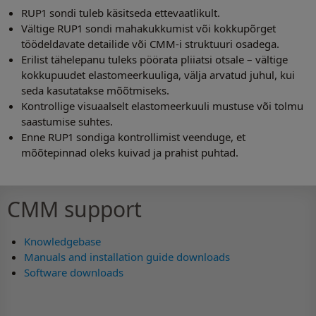
RUP1 sondi tuleb käsitseda ettevaatlikult.
Vältige RUP1 sondi mahakukkumist või kokkupõrget
töödeldavate detailide või CMM-i struktuuri osadega.
Erilist tähelepanu tuleks pöörata pliiatsi otsale – vältige
kokkupuudet elastomeerkuuliga, välja arvatud juhul, kui
seda kasutatakse mõõtmiseks.
Kontrollige visuaalselt elastomeerkuuli mustuse või tolmu
saastumise suhtes.
Enne RUP1 sondiga kontrollimist veenduge, et
mõõtepinnad oleks kuivad ja prahist puhtad.
CMM support
Knowledgebase
Manuals and installation guide downloads
Software downloads