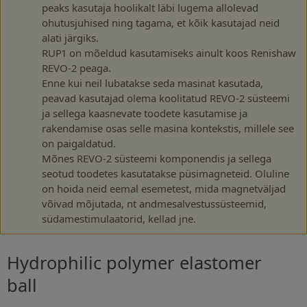
peaks kasutaja hoolikalt läbi lugema allolevad
ohutusjuhised ning tagama, et kõik kasutajad neid
alati järgiks.
RUP1 on mõeldud kasutamiseks ainult koos Renishaw
REVO-2 peaga.
Enne kui neil lubatakse seda masinat kasutada,
peavad kasutajad olema koolitatud REVO-2 süsteemi
ja sellega kaasnevate toodete kasutamise ja
rakendamise osas selle masina kontekstis, millele see
on paigaldatud.
Mõnes REVO-2 süsteemi komponendis ja sellega
seotud toodetes kasutatakse püsimagneteid. Oluline
on hoida neid eemal esemetest, mida magnetväljad
võivad mõjutada, nt andmesalvestussüsteemid,
südamestimulaatorid, kellad jne.
Hydrophilic polymer elastomer
ball