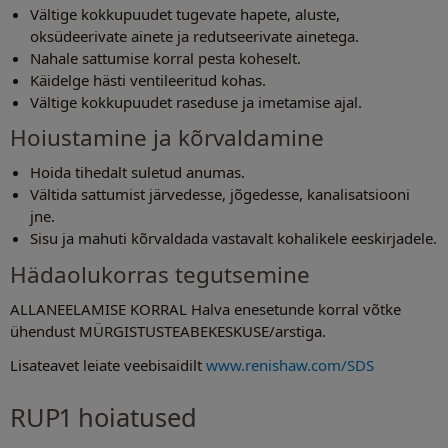
Vältige kokkupuudet tugevate hapete, aluste,
oksüdeerivate ainete ja redutseerivate ainetega.
Nahale sattumise korral pesta koheselt.
Käidelge hästi ventileeritud kohas.
Vältige kokkupuudet raseduse ja imetamise ajal.
Hoiustamine ja kõrvaldamine
Hoida tihedalt suletud anumas.
Vältida sattumist järvedesse, jõgedesse, kanalisatsiooni
jne.
Sisu ja mahuti kõrvaldada vastavalt kohalikele eeskirjadele.
Hädaolukorras tegutsemine
ALLANEELAMISE KORRAL Halva enesetunde korral võtke
ühendust MÜRGISTUSTEABEKESKUSE/arstiga.
Lisateavet leiate veebisaidilt
www.renishaw.com/SDS
RUP1 hoiatused