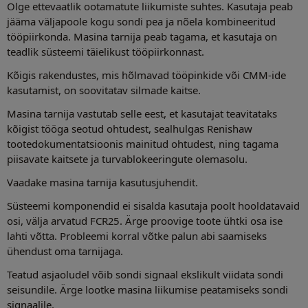
Olge ettevaatlik ootamatute liikumiste suhtes. Kasutaja peab
jääma väljapoole kogu sondi pea ja nõela kombineeritud
tööpiirkonda. Masina tarnija peab tagama, et kasutaja on
teadlik süsteemi täielikust tööpiirkonnast.
Kõigis rakendustes, mis hõlmavad tööpinkide või CMM-ide
kasutamist, on soovitatav silmade kaitse.
Masina tarnija vastutab selle eest, et kasutajat teavitataks
kõigist tööga seotud ohtudest, sealhulgas Renishaw
tootedokumentatsioonis mainitud ohtudest, ning tagama
piisavate kaitsete ja turvablokeeringute olemasolu.
Vaadake masina tarnija kasutusjuhendit.
Süsteemi komponendid ei sisalda kasutaja poolt hooldatavaid
osi, välja arvatud FCR25. Ärge proovige toote ühtki osa ise
lahti võtta. Probleemi korral võtke palun abi saamiseks
ühendust oma tarnijaga.
Teatud asjaoludel võib sondi signaal ekslikult viidata sondi
seisundile. Ärge lootke masina liikumise peatamiseks sondi
signaalile.