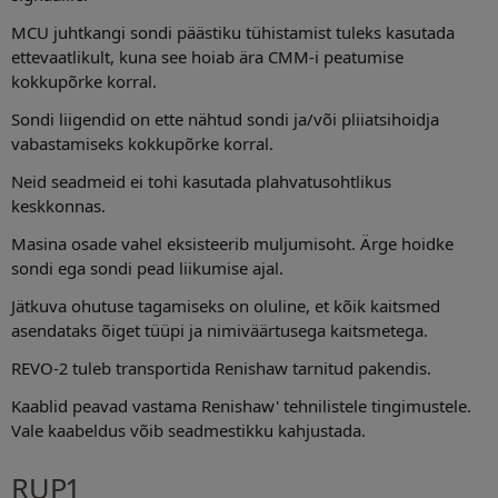
MCU juhtkangi sondi päästiku tühistamist tuleks kasutada
ettevaatlikult, kuna see hoiab ära CMM-i peatumise
kokkupõrke korral.
Sondi liigendid on ette nähtud sondi ja/või pliiatsihoidja
vabastamiseks kokkupõrke korral.
Neid seadmeid ei tohi kasutada plahvatusohtlikus
keskkonnas.
Masina osade vahel eksisteerib muljumisoht. Ärge hoidke
sondi ega sondi pead liikumise ajal.
Jätkuva ohutuse tagamiseks on oluline, et kõik kaitsmed
asendataks õiget tüüpi ja nimiväärtusega kaitsmetega.
REVO-2 tuleb transportida Renishaw tarnitud pakendis.
Kaablid peavad vastama Renishaw' tehnilistele tingimustele.
Vale kaabeldus võib seadmestikku kahjustada.
RUP1