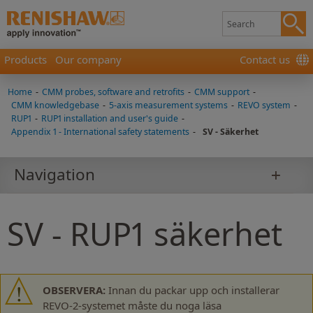
Products
Our company
Contact us
Home
-
CMM probes, software and retrofits
-
CMM support
-
CMM knowledgebase
-
5-axis measurement systems
-
REVO system
-
RUP1
-
RUP1 installation and user's guide
-
Appendix 1 - International safety statements
-
SV - Säkerhet
Navigation
SV - RUP1 säkerhet
OBSERVERA:
Innan du packar upp och installerar
REVO-2-systemet måste du noga läsa