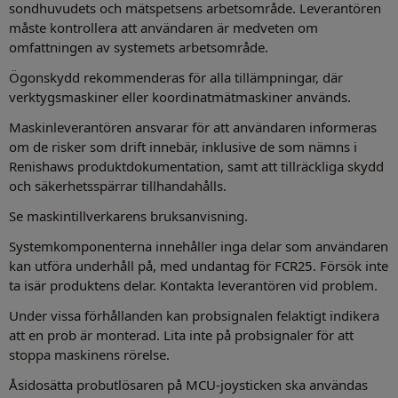
sondhuvudets och mätspetsens arbetsområde. Leverantören
måste kontrollera att användaren är medveten om
omfattningen av systemets arbetsområde.
Ögonskydd rekommenderas för alla tillämpningar, där
verktygsmaskiner eller koordinatmätmaskiner används.
Maskinleverantören ansvarar för att användaren informeras
om de risker som drift innebär, inklusive de som nämns i
Renishaws produktdokumentation, samt att tillräckliga skydd
och säkerhetsspärrar tillhandahålls.
Se maskintillverkarens bruksanvisning.
Systemkomponenterna innehåller inga delar som användaren
kan utföra underhåll på, med undantag för FCR25. Försök inte
ta isär produktens delar. Kontakta leverantören vid problem.
Under vissa förhållanden kan probsignalen felaktigt indikera
att en prob är monterad. Lita inte på probsignaler för att
stoppa maskinens rörelse.
Åsidosätta probutlösaren på MCU-joysticken ska användas