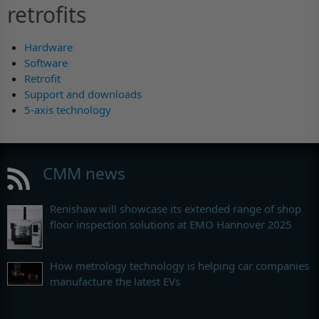
retrofits
Hardware
Software
Retrofit
Support and downloads
5-axis technology
CMM news
Renishaw will showcase its extended range of shop
floor inspection solutions at EMO Hannover 2025
How metrology technology is helping car companies
manufacture the latest EVs