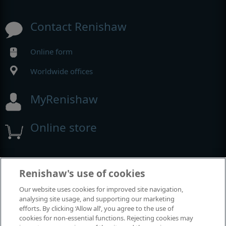
Contact Renishaw
Online form
Worldwide offices
MyRenishaw
Online store
Events and exhibitions
Renishaw's use of cookies
Our website uses cookies for improved site navigation,
View all events and exhibitions
analysing site usage, and supporting our marketing
efforts. By clicking ‘Allow all’, you agree to the use of
cookies for non-essential functions. Rejecting cookies may