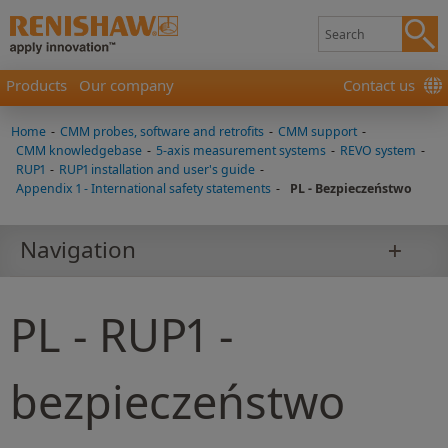
Products
Our company
Contact us
Home
-
CMM probes, software and retrofits
-
CMM support
-
CMM knowledgebase
-
5-axis measurement systems
-
REVO system
-
RUP1
-
RUP1 installation and user's guide
-
Appendix 1 - International safety statements
-
PL - Bezpieczeństwo
Navigation
PL - RUP1 -
bezpieczeństwo