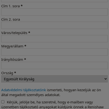
Cím 1. sora
*
Cím 2. sora
Város/település
*
Megye/állam
*
Irányítószám
*
Ország
*
Adatvédelmi tájékoztatónk
ismerteti, hogyan kezeljük az ön
által megadott személyes adatokat.
Kérjük, jelölje be, ha szeretné, hogy e-mailben vagy
üzenetben tájékoztató anyagokat küldjünk önnek a Renishaw