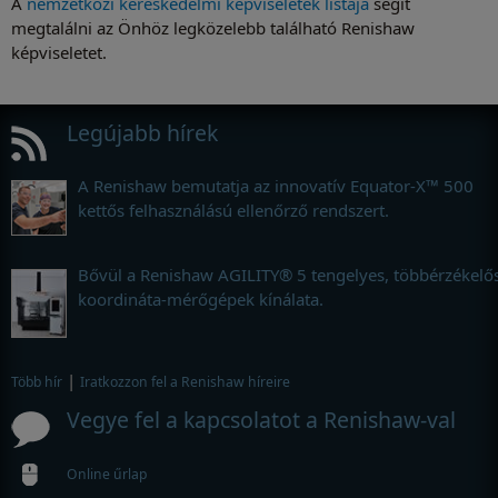
A
nemzetközi kereskedelmi képviseletek listája
segít
megtalálni az Önhöz legközelebb található Renishaw
képviseletet.
Legújabb hírek
A Renishaw bemutatja az innovatív Equator-X™ 500
kettős felhasználású ellenőrző rendszert.
Bővül a Renishaw AGILITY® 5 tengelyes, többérzékelő
koordináta-mérőgépek kínálata.
|
Több hír
Iratkozzon fel a Renishaw híreire
Vegye fel a kapcsolatot a Renishaw-val
Online űrlap