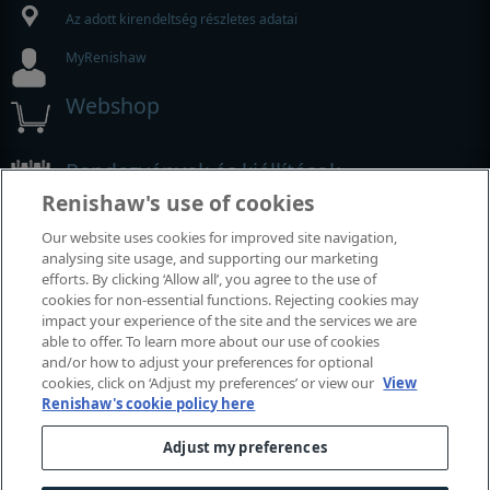
Az adott kirendeltség részletes adatai
MyRenishaw
Webshop
Rendezvények és kiállítások
Renishaw's use of cookies
Az összes rendezvény és kiállítás megtekintése
Our website uses cookies for improved site navigation,
analysing site usage, and supporting our marketing
efforts. By clicking ‘Allow all’, you agree to the use of
cookies for non-essential functions. Rejecting cookies may
impact your experience of the site and the services we are
able to offer. To learn more about our use of cookies
and/or how to adjust your preferences for optional
cookies, click on ‘Adjust my preferences’ or view our
View
Renishaw's cookie policy here
Adjust my preferences
© 2001–2026 Renishaw plc. Minden jog fenntartva.