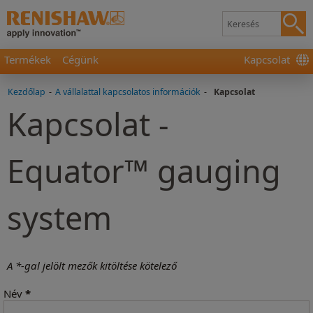
Termékek
Cégünk
Kapcsolat
Kezdőlap
-
A vállalattal kapcsolatos információk
-
Kapcsolat
Kapcsolat -
Equator™ gauging
system
A *-gal jelölt mezők kitöltése kötelező
Név
*