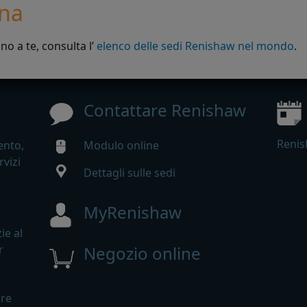
ona
no a te, consulta l’
elenco delle sedi Renishaw nel mondo
.
Contattare Renishaw
Renis
ento,
Modulo online
rvizi
Dettagli sulle sedi
MyRenishaw
ie al
r
Negozio online
ere