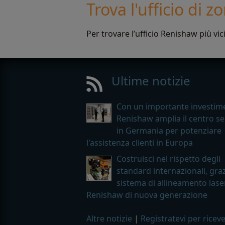
Trova l'ufficio di z
Per trovare l’ufficio Renishaw più vici
Ultime notizie
Con un importante investim
Renishaw amplia il centro se
in Germania per potenziare
l'assistenza clienti in Europa
Costruisci nel rispetto degli
standard internazionali, graz
sistema di allineamento lase
Renishaw di nuova generazione
Altre notizie
|
Registratevi per ricev