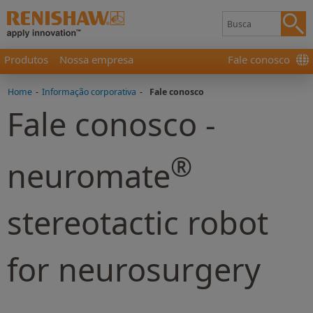
Produtos
Nossa empresa
Fale conosco
Home
-
Informação corporativa
-
Fale conosco
Fale conosco -
®
neuromate
stereotactic robot
for neurosurgery