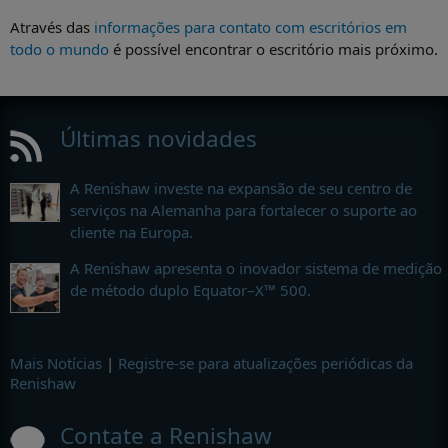
Através das
informações para contato com escritórios em
todo o mundo
é possível encontrar o escritório mais próximo.
Últimas novidades
A Renishaw investe na expansão de seu centro de
serviços na Alemanha para fortalecer o suporte ao
cliente na Europa.
A Renishaw apresenta o inovador sistema de medição
de método duplo Equator–X™ 500.
Mais Notícias
|
Registre-se para atualizações periódicas da
Renishaw
Contate a Renishaw