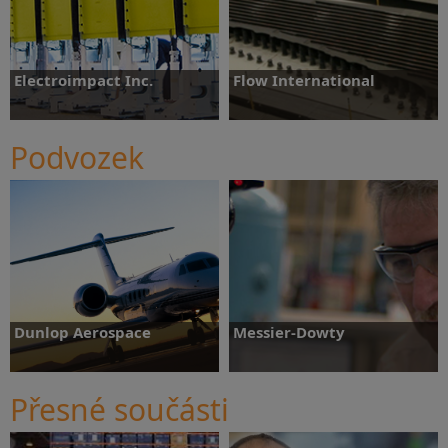
Electroimpact Inc.
Flow International
Podvozek
Více informací
Více informací
Dunlop Aerospace
Messier-Dowty
Přesné součásti