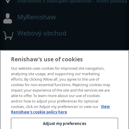
Podrobnosti o zastoupení společnosti – místní pobočka
MyRenishaw
Webový obchod
Výstavy a konference
Renishaw's use of cookies
Our website uses cookies for improved site navigation,
Akce, kterých se účastníme
analysing site usage, and supporting our marketing
efforts. By clicking ‘Allow all’, you agree to the use of
cookies for non-essential functions. Rejecting cookies may
impact your experience of the site and the services we are
able to offer. To learn more about our use of cookies
and/or how to adjust your preferences for optional
cookies, click on ‘Adjust my preferences’ or view our
View
Renishaw's cookie policy here
Adjust my preferences