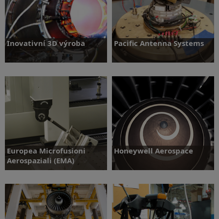
Inovativní 3D výroba
Pacific Antenna Systems
Více informací
Více informací
Europea Microfusioni
Honeywell Aerospace
Aerospaziali (EMA)
Více informací
Více informací