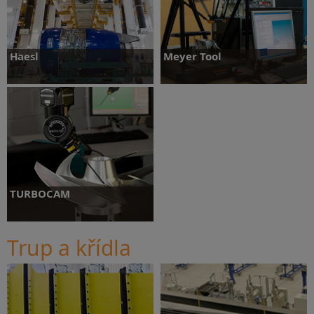
Haesl
Meyer Tool
Více informací
Více informací
TURBOCAM
Trup a křídla
Více informací