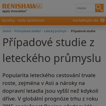
Výrobky
Naše společnost
Kontaktujte nás
Domů
-
Průmyslová odvětví
-
Letecký průmysl
-
Případové studie
Případové studie z
leteckého průmyslu
Popularita leteckého cestování trvale
roste, zejména v Asii a nároky na
dopravní letadla jsou vyšší než kdykoli
dříve. V globální prognóze trhu z roku