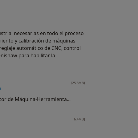
trial necesarias en todo el proceso
miento y calibración de máquinas
eglaje automático de CNC, control
nishaw para habilitar la
[25.3MB]
a
ctor de Máquina-Herramienta...
[6.4MB]