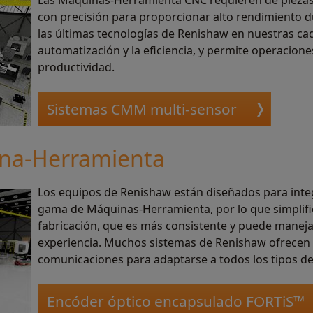
Las Máquinas-Herramienta CNC requieren de piezas
con precisión para proporcionar alto rendimiento du
las últimas tecnologías de Renishaw en nuestras c
automatización y la eficiencia, y permite operacion
productividad.
Sistemas CMM multi-sensor
na-Herramienta
Los equipos de Renishaw están diseñados para inte
gama de Máquinas-Herramienta, por lo que simplific
fabricación, que es más consistente y puede manej
experiencia. Muchos sistemas de Renishaw ofrecen 
comunicaciones para adaptarse a todos los tipos 
Encóder óptico encapsulado FORTiS™