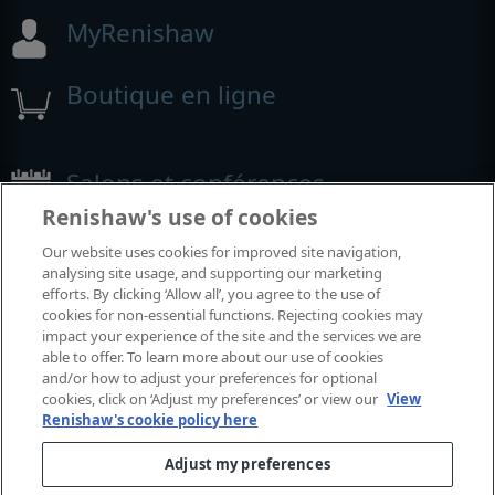
MyRenishaw
Boutique en ligne
Salons et conférences
Renishaw's use of cookies
Événements auxquels nous participons
Our website uses cookies for improved site navigation,
analysing site usage, and supporting our marketing
efforts. By clicking ‘Allow all’, you agree to the use of
cookies for non-essential functions. Rejecting cookies may
impact your experience of the site and the services we are
able to offer. To learn more about our use of cookies
and/or how to adjust your preferences for optional
cookies, click on ‘Adjust my preferences’ or view our
View
Renishaw's cookie policy here
Adjust my preferences
© 2001-2026 Renishaw plc. Tous droits réservés.
Contactez-nous
|
Juridique et conformité
|
Accessibilité
|