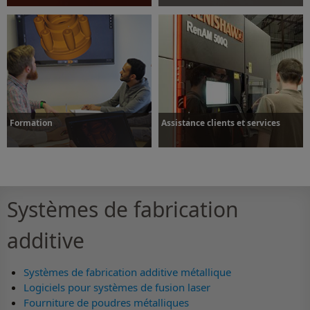
Plus d’informations
Plus d’informations
Formation
Assistance clients et services
Systèmes de fabrication
Plus d’informations
Plus d’informations
additive
Systèmes de fabrication additive métallique
Logiciels pour systèmes de fusion laser
Fourniture de poudres métalliques