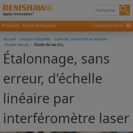
Produits
Notre entreprise
Contactez-nous
Accueil
-
Secteurs d’activité
-
Sciences, recherche et analyse
-
Études de cas
-
Étude de cas SCL
Étalonnage, sans
erreur, d'échelle
linéaire par
interféromètre laser