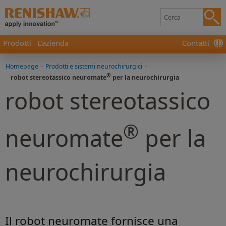
Prodotti
L'azienda
Contatti
Homepage
-
Prodotti e sistemi neurochirurgici
-
®
robot stereotassico neuromate
per la neurochirurgia
robot stereotassico
®
neuromate
per la
neurochirurgia
Il robot neuromate fornisce una