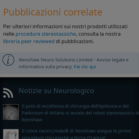
Pubblicazioni correlate
Per ulteriori informazioni sui nostri prodotti utilizzati
nelle
procedure stereotassiche
, consulta la nostra
libreria peer reviewed
di pubblicazioni.
Renishaw Neuro Solutions Limited - Avviso legale e
informativa sulla privacy.
Fai clic qui
Notizie su Neurologico
Il polo di eccellenza di chirurgia dell'epilessia e del
Parkinson di Milano si avvale del robot stereotassico d
Renishaw
Il robot neuro|mate® di Renishaw esegue le prime
procedure chirurgiche a Nizza (Francia)