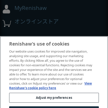
MyRenishaw
オンラインストア
イベントとウェビナー
Renishaw's use of cookies
Our website uses cookies for improved site navigation,
レニショーの出展イベント
analysing site usage, and supporting our marketing
efforts. By clicking ‘Allow all’, you agree to the use of
cookies for non-essential functions. Rejecting cookies may
impact your experience of the site and the services we are
able to offer. To learn more about our use of cookies
and/or how to adjust your preferences for optional
cookies, click on ‘Adjust my preferences’ or view our
View
Renishaw's cookie policy here
Adjust my preferences
© 2001-2026 Renishaw plc.
無断転用禁止。
|
|
|