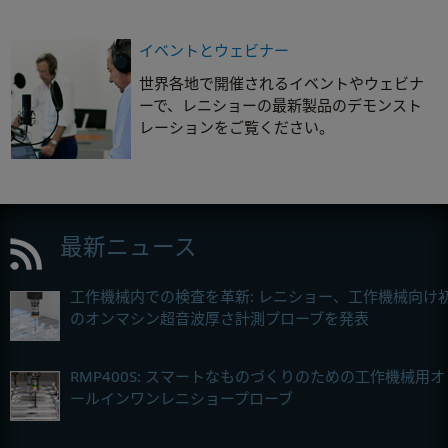
イベントとウェビナー
世界各地で開催されるイベントやウェビナ
ーで、レニショーの最新製品のデモンスト
レーションをご覧ください。
最新ニュース
工作機械内での検査を革新: レニショー、工作機械向け
のオンマシン超音波厚さ計測プローブを発表
RMP400S: スマートなものづくりのための工作機械用オ
ールインワンレニショープローブ