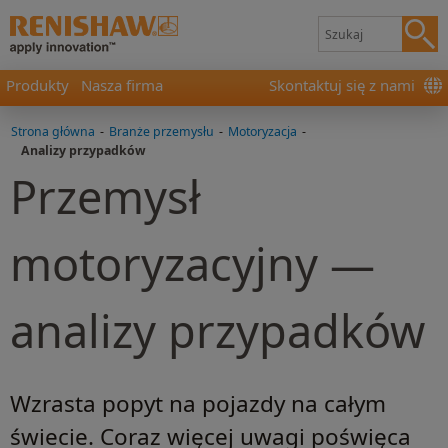
Produkty
Nasza firma
Skontaktuj się z nami
Strona główna
-
Branże przemysłu
-
Motoryzacja
-
Analizy przypadków
Przemysł
motoryzacyjny —
analizy przypadków
Wzrasta popyt na pojazdy na całym
świecie. Coraz więcej uwagi poświęca