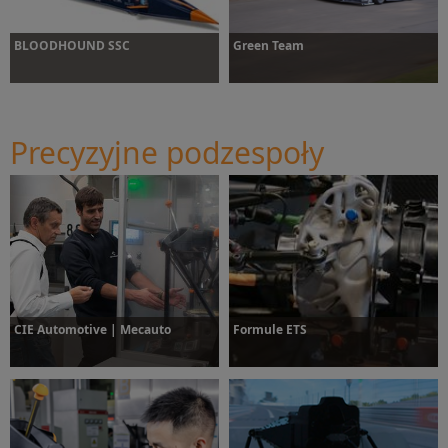
BLOODHOUND SSC
Green Team
Precyzyjne podzespoły
Dowiedz się więcej
Dowiedz się więcej
CIE Automotive | Mecauto
Formule ETS