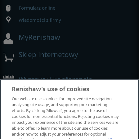
Formularz online
Wiadomości z firmy
MyRenishaw
Sklep internetowy
Wystawy i konferencje
Renishaw's use of cookies
Nasza obecność na imprezach branżowych
Our website uses cookies for improved site navigation,
analysing site usage, and supporting our marketing
efforts. By clicking ‘Allow all’, you agree to the use of
cookies for non-essential functions. Rejecting cookies may
impact your experience of the site and the services we are
able to offer. To learn more about our use of cookies
and/or how to adjust your preferences for optional