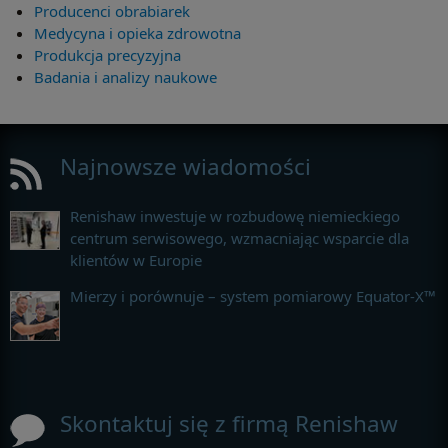
Producenci obrabiarek
Medycyna i opieka zdrowotna
Produkcja precyzyjna
Badania i analizy naukowe
Najnowsze wiadomości
Renishaw inwestuje w rozbudowę niemieckiego
centrum serwisowego, wzmacniając wsparcie dla
klientów w Europie
Mierzy i porównuje – system pomiarowy Equator-X™
Skontaktuj się z firmą Renishaw