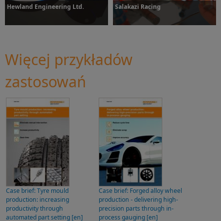
Hewland Engineering Ltd.
Salakazi Racing
Więcej przykładów
Dowiedz się więcej
Dowiedz się więcej
zastosowań
Case brief: Tyre mould
Case brief: Forged alloy wheel
production: increasing
production - delivering high-
productivity through
precision parts through in-
automated part setting [en]
process gauging [en]