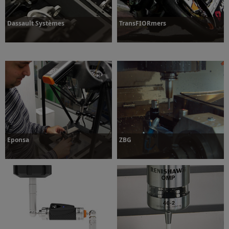
Dassault Systèmes
TransFIORmers
Dowiedz się więcej
Dowiedz się więcej
Eponsa
ZBG
Dowiedz się więcej
Dowiedz się więcej