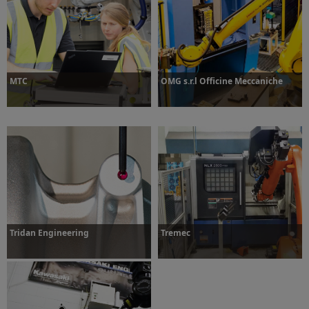
MTC
OMG s.r.l Officine Meccaniche
Dowiedz się więcej
Dowiedz się więcej
Tridan Engineering
Tremec