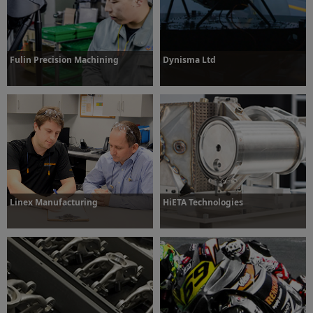
Dowiedz się więcej
Dowiedz się więcej
Fulin Precision Machining
Dynisma Ltd
Dowiedz się więcej
Dowiedz się więcej
Linex Manufacturing
HiETA Technologies
Dowiedz się więcej
Dowiedz się więcej