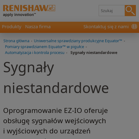
Produkty
Nasza firma
Skontaktuj się z nami
Strona główna
-
Uniwersalne sprawdziany produkcyjne Equator™
-
Pomiary sprawdzianem Equator™ w pigułce
-
Automatyzacja i kontrola procesu
-
Sygnały niestandardowe
Sygnały
niestandardowe
Oprogramowanie EZ-IO oferuje
obsługę sygnałów wejściowych
i wyjściowych do urządzeń