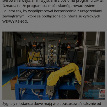
sterowania wejściami i wyjściami z poziomu programu DMIS.
Oznacza to, że programista może skonfigurować system
Equator tak, by współpracował bezpośrednio z urządzeniami
zewnętrznymi, które są podłączone do interfejsu cyfrowych
WE/WY REN-IO.
Sygnały niestandardowe mają wiele zastosowań zależnie od