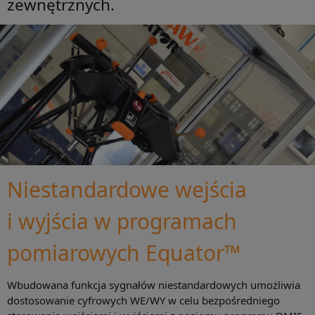
zewnętrznych.
Niestandardowe wejścia
i wyjścia w programach
pomiarowych Equator™
Wbudowana funkcja sygnałów niestandardowych umożliwia
dostosowanie cyfrowych WE/WY w celu bezpośredniego