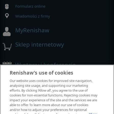
Formularz online
Wiadomości z firmy
MyRenishaw
Sklep internetowy
Wystawy i konferencje
Renishaw's use of cookies
Nasza obecność na imprezach branżowych
Our website uses cookies for improved site navigation,
analysing site usage, and supporting our marketing
efforts. By clicking ‘Allow all’, you agree to the use of
cookies for non-essential functions. Rejecting cookies may
impact your experience of the site and the services we are
able to offer. To learn more about our use of cookies
and/or how to adjust your preferences for optional