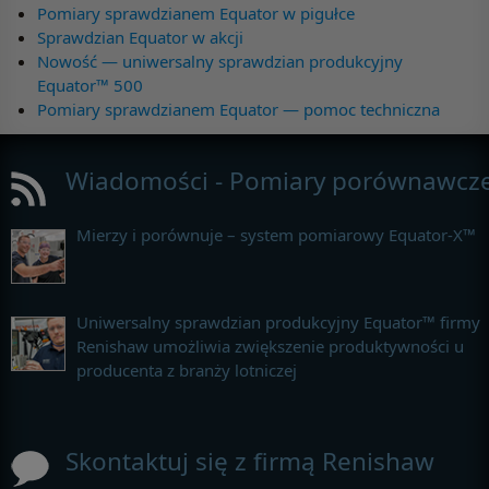
Pomiary sprawdzianem Equator w pigułce
Sprawdzian Equator w akcji
Nowość — uniwersalny sprawdzian produkcyjny
Equator™ 500
Pomiary sprawdzianem Equator — pomoc techniczna
Wiadomości - Pomiary porównawcz
Mierzy i porównuje – system pomiarowy Equator-X™
Uniwersalny sprawdzian produkcyjny Equator™ firmy
Renishaw umożliwia zwiększenie produktywności u
producenta z branży lotniczej
Skontaktuj się z firmą Renishaw