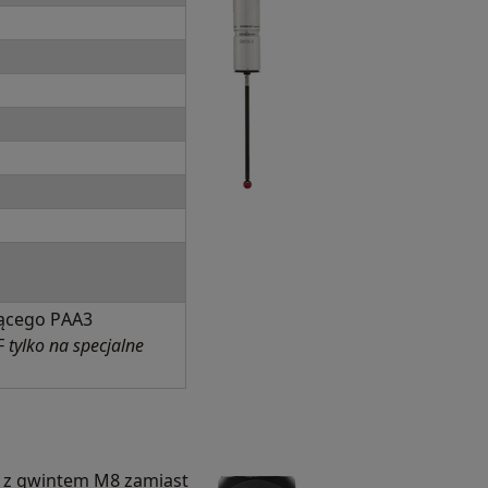
jącego PAA3
F
tylko na specjalne
 z gwintem M8 zamiast