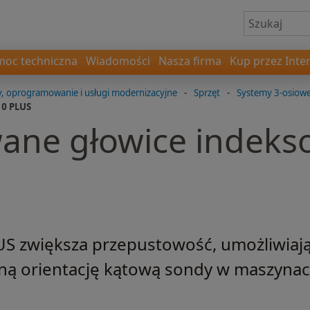
oc techniczna
Wiadomości
Nasza firma
Kup przez Inte
 oprogramowanie i usługi modernizacyjne
-
Sprzęt
-
Systemy 3-osiow
10 PLUS
ane głowice indeks
US zwiększa przepustowość, umożliwiaj
ą orientację kątową sondy w maszyna