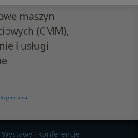
owe maszyn
ciowych (CMM),
e i usługi
ne
 do pobrania
Wystawy i konferencje