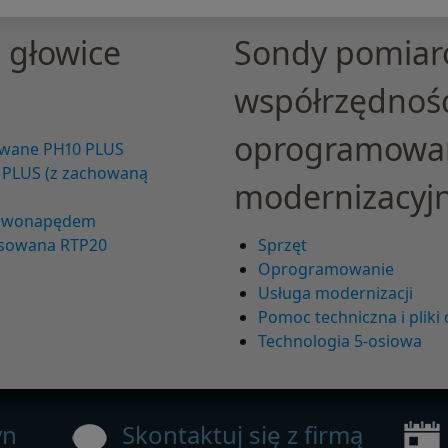
 głowice
Sondy pomiar
współrzędnoś
oprogramowani
owane PH10 PLUS
 PLUS (z zachowaną
modernizacyj
serwonapędem
ksowana RTP20
Sprzęt
Oprogramowanie
Usługa modernizacji
Pomoc techniczna i pliki
Technologia 5-osiowa
yn
Skontaktuj się z firmą