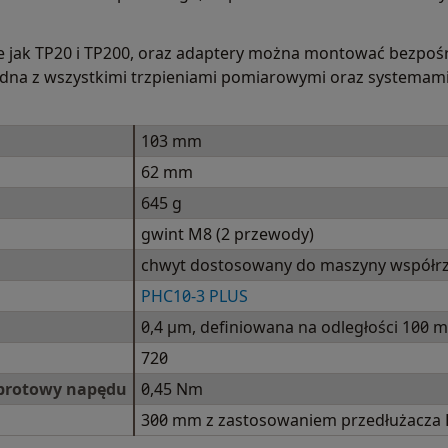
e jak TP20 i TP200, oraz adaptery można montować bezpośr
godna z wszystkimi trzpieniami pomiarowymi oraz system
103 mm
62 mm
645 g
gwint M8 (2 przewody)
chwyt dostosowany do maszyny współr
PHC10-3 PLUS
0,4 µm, definiowana na odległości 100 
720
brotowy napędu
0,45 Nm
300 mm z zastosowaniem przedłużacza 