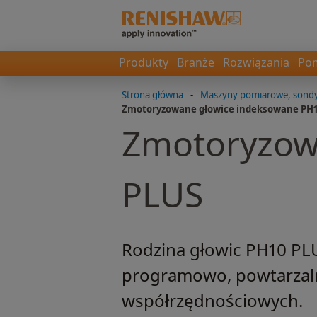
Produkty
Branże
Rozwiązania
Pom
Strona główna
-
Maszyny pomiarowe, sondy,
Zmotoryzowane głowice indeksowane PH
Zmotoryzow
PLUS
Rodzina głowic PH10 PL
programowo, powtarzaln
współrzędnościowych.