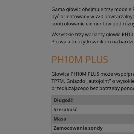
Gama głowic obejmuje trzy modele 
być orientowany w 720 powtarzalnych
kontrolowanie elementów pod różny
Wszystkie trzy warianty głowic PH10
Pozwala to użytkownikom na bardz
PH10M PLUS
Głowica PH10M PLUS może współprac
TP7M. Gniazdo „autojoint” o wysokie
przedłużającego bez potrzeby ponown
Długość
Szerokość
Masa
Zamocowanie sondy