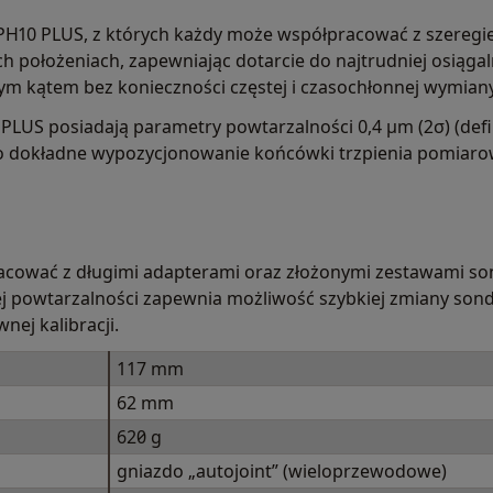
PH10 PLUS, z których każdy może współpracować z szeregi
 położeniach, zapewniając dotarcie do najtrudniej osiągal
m kątem bez konieczności częstej i czasochłonnej wymiany
 PLUS posiadają parametry powtarzalności 0,4 µm (2σ) (def
o dokładne wypozycjonowanie końcówki trzpienia pomiaro
ować z długimi adapterami oraz złożonymi zestawami sond
j powtarzalności zapewnia możliwość szybkiej zmiany sond
ej kalibracji.
117 mm
62 mm
620 g
gniazdo „autojoint” (wieloprzewodowe)