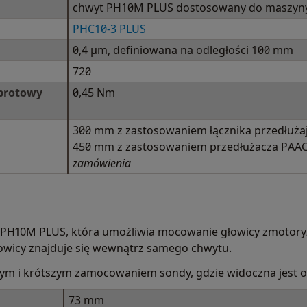
chwyt PH10M PLUS dostosowany do maszyny
PHC10-3 PLUS
0,4 µm, definiowana na odległości 100 mm
720
brotowy
0,45 Nm
300 mm z zastosowaniem łącznika przedłuża
450 mm z zastosowaniem przedłużacza PAA
zamówienia
 PH10M PLUS, która umożliwia mocowanie głowicy zmotor
łowicy znajduje się wewnątrz samego chwytu.
kłym i krótszym zamocowaniem sondy, gdzie widoczna jest o
73 mm