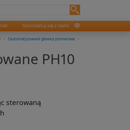
rnet
Skontaktuj się z nami
e
-
Zautomatyzowane głowice pomiarowe
-
owane PH10
ąc sterowaną
ch