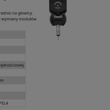
ednio na głowicy.
ami wymiany modułów
zędnościowej
mm
PEL4