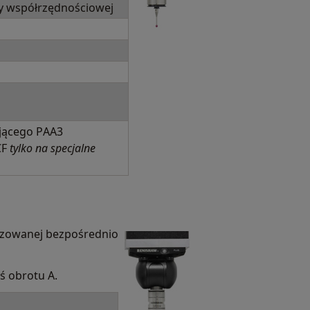
 współrzędnościowej
jącego PAA3
CF
tylko na specjalne
yzowanej bezpośrednio
ś obrotu A.