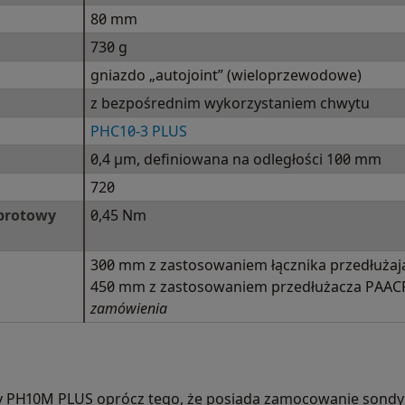
80 mm
730 g
gniazdo „autojoint” (wieloprzewodowe)
z bezpośrednim wykorzystaniem chwytu
PHC10-3 PLUS
0,4 µm, definiowana na odległości 100 mm
720
brotowy
0,45 Nm
300 mm z zastosowaniem łącznika przedłuża
450 mm z zastosowaniem przedłużacza PAAC
zamówienia
y PH10M PLUS oprócz tego, że posiada zamocowanie sondy