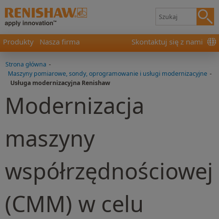
Produkty
Nasza firma
Skontaktuj się z nami
Strona główna
-
Maszyny pomiarowe, sondy, oprogramowanie i usługi modernizacyjne
-
Usługa modernizacyjna Renishaw
Modernizacja
maszyny
współrzędnościowej
(CMM) w celu