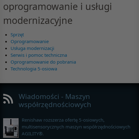
oprogramowanie i usługi
modernizacyjne
Sprzęt
Oprogramowanie
Usługa modernizacji
Serwis i pomoc techniczna
Oprogramowanie do pobrania
Technologia 5-osiowa
Wiadomości - Maszyn
współrzędnościowych
Renishaw rozszerza ofertę 5-osiowych,
multisensorycznych maszyn współrzędnościowych
AGILITY®.