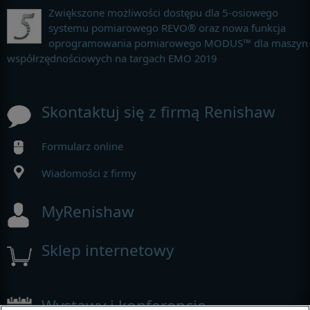
Zwiększone możliwości dostępu dla 5-osiowego
systemu pomiarowego REVO® oraz nowa funkcja
oprogramowania pomiarowego MODUS™ dla maszyn
współrzędnościowych na targach EMO 2019
Skontaktuj się z firmą Renishaw
Formularz online
Wiadomości z firmy
MyRenishaw
Sklep internetowy
Wystawy i konferencje