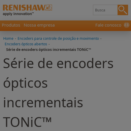
Produtos
Nossa empresa
Fale conosco
Home
-
Encoders para controle de posição e movimento
-
Encoders ópticos abertos
-
Série de encoders ópticos incrementais TONiC™
Série de encoders
ópticos
incrementais
TONiC™