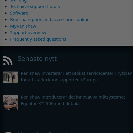
Technical support library
Software
Buy spare parts and accessories online
MyRenishaw
Support overview
Frequently asked questions
Senaste nytt
Renishaw investerar i ett utökat servicecenter i Tyskla
för att stärka kundsupporten i Europa
Renishaw introducerar det innovativa mätsystemet
Equator-X™ 500 med dubbla