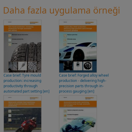
Daha fazla uygulama örneği
Daha fazlasını öğrenin
Daha fazlasını öğrenin
Case brief: Tyre mould
Case brief: Forged alloy wheel
production: increasing
production - delivering high-
productivity through
precision parts through in-
automated part setting [en]
process gauging [en]