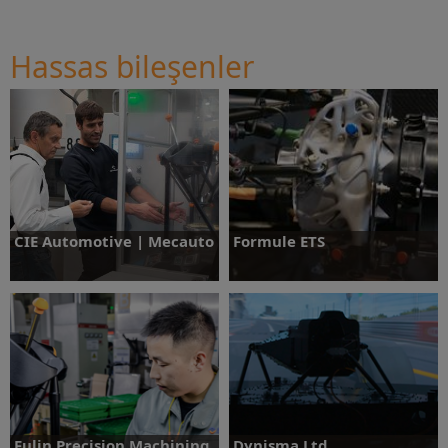
Hassas bileşenler
Daha fazlasını öğrenin
Daha fazlasını öğrenin
CIE Automotive | Mecauto
Formule ETS
Daha fazlasını öğrenin
Daha fazlasını öğrenin
Fulin Precision Machining
Dynisma Ltd