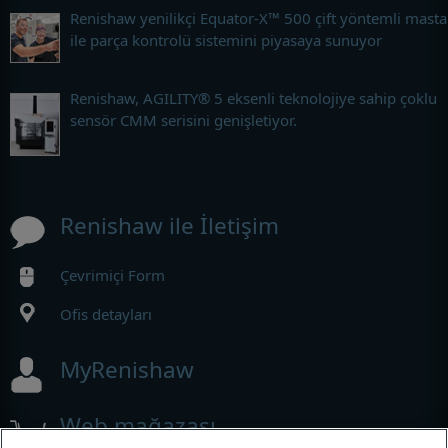
Renishaw yenilikçi Equator-X™ 500 çift yöntemli masta
ile parça kontrolü sistemini piyasaya sunuyor
Renishaw, AGILITY® 5 eksenli teknolojiye sahip çoklu
sensör CMM serisini genişletiyor.
Renishaw ile İletişim
Çevrimiçi Form
Ofis detayları
MyRenishaw
Web mağazası