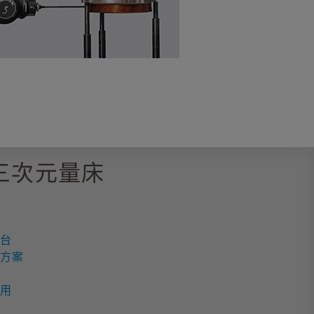
 軸三次元量床
測
平台
決方案
應用