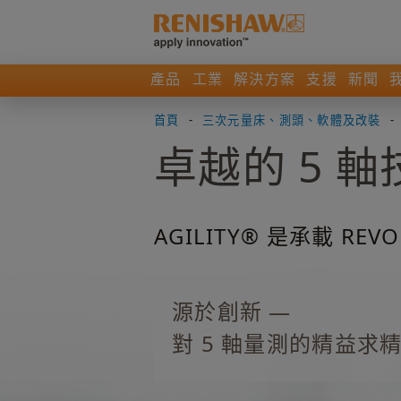
產品
工業
解決方案
支援
新聞
首頁
-
三次元量床、測頭、軟體及改裝
-
卓越的 5 軸
AGILITY® 是承載 R
源於創新 —
對 5 軸量測的精益求