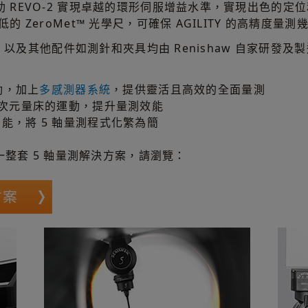
幫助 REVO-2 實現卓越的環形伺服增益水準，實現出色的定
低的 ZeroMet™ 光學尺，可確保 AGILITY 的高精度
體，以及其他配件如測針和夾具均由 Renishaw 自家研發及製造
同動，加上
多感測器系統
，提供靈活且高效的全面量測
軸三次元量床的運動，提升量測效能
功能，將 5 軸量測程式化繁為簡
的一整套 5 軸量測解決方案，請瀏覽：
方案