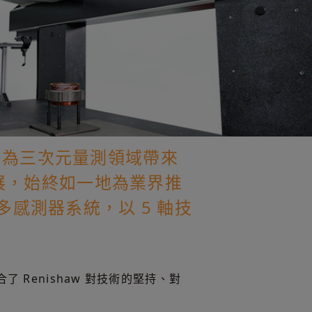
aw 為三次元量測領域帶來
展，始終如一地為業界推
軸多感測器系統，以 5 軸技
合了 Renishaw 對技術的堅持、對