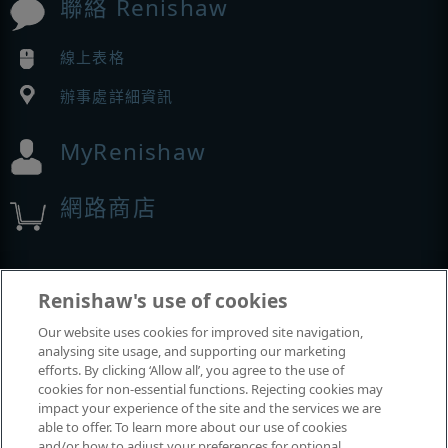
聯絡 Renishaw
線上表格
辦事處詳細資訊
MyRenishaw
網路商店
展覽與會議
Renishaw's use of cookies
Our website uses cookies for improved site navigation,
我們參加的活動
analysing site usage, and supporting our marketing
efforts. By clicking ‘Allow all’, you agree to the use of
cookies for non-essential functions. Rejecting cookies may
impact your experience of the site and the services we are
able to offer. To learn more about our use of cookies
and/or how to adjust your preferences for optional