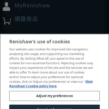
MyRenishaw
網路商店
展覽與會議
Renishaw's use of cookies
Our website uses cookies for improved site navigation,
我們參加的活動
analysing site usage, and supporting our marketing
efforts. By clicking ‘Allow all’, you agree to the use of
cookies for non-essential functions. Rejecting cookies may
impact your experience of the site and the services we are
able to offer. To learn more about our use of cookies
and/or how to adjust your preferences for optional
cookies, click on ‘Adjust my preferences’ or view our
View
Renishaw's cookie policy here
Adjust my preferences
© 2001-2026 Renishaw plc
. 保留所有權利。
|
|
|
|
聯絡我們
法律及法規遵循
無障礙網頁
隱私權