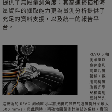
提供了無段量測角度；其高速掃描和海
量資料的擷取能力更為量測分析提供了
充足的資料支援，以及統一的報告平
台。
REVO 5 軸
測頭座以
高速度和
高靈活度
著稱。採
用高精度
旋轉光學
尺和雷射
反射等先
進技術的 REVO 測頭座可以將接觸式掃描的速度提升至最大
500 mm/s，與此同時，精確地回饋測針端部的偏移，實現