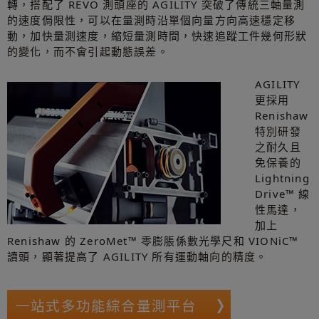
轉，搭配了 REVO 測頭座的 AGILITY 突破了傳統三軸量測
的速度侷限性，可以在量測時沿單個向量方向高速穩定移
動，加快量測速度，縮短量測時間，快速追蹤工件幾何形狀
的變化，而不會引起動態誤差。
AGILITY
更採用
Renishaw
特別研發
之耐久且
免保養的
Lightning
Drive™ 線
性馬達，
加上
Renishaw 的 ZeroMet™ 零膨脹係數光學尺和 VIONiC™
讀頭，顯著提高了 AGILITY 所有運動軸向的精度。
一站式多功能綜合量測平台