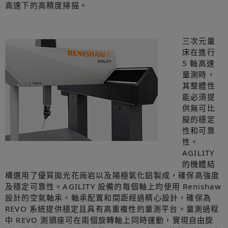
高速下的高精度掃描。
三次元量
床在進行
5 軸高速
量測時，
其整體性
能必須提
供無可比
擬的穩定
性和可靠
性。
AGILITY
的機體結
構選用了優質拋光花崗岩以及陽極氧化鋁製成，確保高強度
及穩定可靠性。AGILITY 設備的每個軸上均使用 Renishaw
設計的空氣軸承。軸承配置和間距經過精心設計，確保為
REVO 系統提供穩定且具有高重複性的量測平台。量測過程
中 REVO 測頭座可在兩個旋轉軸上同時運動，實現自由旋