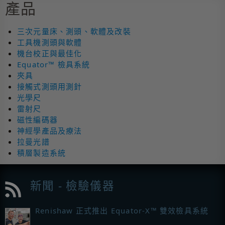
產品
三次元量床、測頭、軟體及改裝
工具機測頭與軟體
機台校正與最佳化
Equator™ 檢具系統
夾具
接觸式測頭用測針
光學尺
雷射尺
磁性編碼器
神經學產品及療法
拉曼光譜
積層製造系統
新聞 - 檢驗儀器
Renishaw 正式推出 Equator-X™ 雙效檢具系統