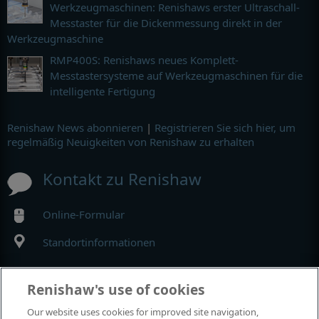
Werkzeugmaschinen: Renishaws erster Ultraschall-
Messtaster für die Dickenmessung direkt in der
Werkzeugmaschine
RMP400S: Renishaws neues Komplett-
Messtastersysteme auf Werkzeugmaschinen für die
intelligente Fertigung
Renishaw News abonnieren
|
Registrieren Sie sich hier, um
regelmäßig Neuigkeiten von Renishaw zu erhalten
Kontakt zu Renishaw
Online-Formular
Standortinformationen
MyRenishaw
Renishaw's use of cookies
Our website uses cookies for improved site navigation,