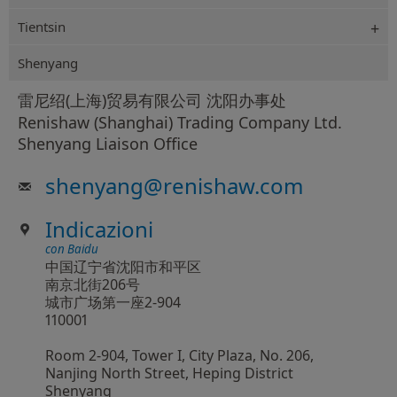
Tientsin
Shenyang
雷尼绍(上海)贸易有限公司 沈阳办事处
Renishaw (Shanghai) Trading Company Ltd.
Shenyang Liaison Office
shenyang
@
renishaw.com
Indicazioni
con Baidu
中国辽宁省沈阳市和平区
南京北街206号
城市广场第一座2-904
110001
Room 2-904, Tower I, City Plaza, No. 206,
Nanjing North Street, Heping District
Shenyang