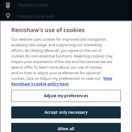
Modulo online
Dettagli sulle sedi
Renishaw's use of cookies
MyRenishaw
Our website uses cookies for improved site navigation,
analysing site usage, and supporting our marketing
Negozio online
efforts. By clicking ‘Allow all’, you agree to the use of
cookies for non-essential functions. Rejecting cookies may
impact your experience of the site and the services we are
able to offer. To learn more about our use of cookies
Fiere e conferenze
and/or how to adjust your preferences for optional
cookies, click on ‘Adjust my preferences’ or view our
View
Renishaw's cookie policy here
Renishaw partecipa a questi eventi
Adjust my preferences
© 2001–2026 Renishaw plc. Tutti i diritti riservati.
Contatti
|
Affari legali e conformità
|
Accessibilità
|
Riservatezz
Accept only necessary
|
Guida ai cookie
|
Avviso sull'uso del genere nel linguaggio
Allow all