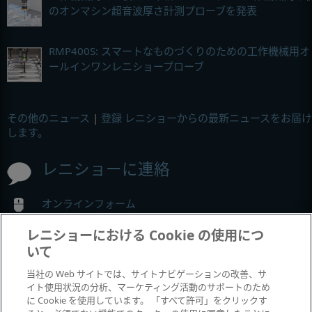
のオンマシン超音波厚さ計測プローブを発表
RMP400S: スマートなものづくりのための工作機械用オ
ールインワンレニショープローブ
その他のニュース
|
登録 レニショーからの最新ニュースをお届け
します。
レニショーに連絡
オンラインフォーム
オフィスの詳細情報
レニショーにおける Cookie の使用につ
いて
MyRenishaw
当社の Web サイトでは、サイトナビゲーションの改善、サ
イト使用状況の分析、マーケティング活動のサポートのため
に Cookie を使用しています。 「すべて許可」をクリックす
オンラインストア