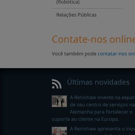
(Robótica)
Relações Públicas
Contate-nos onlin
Você também pode
contatar-nos on
Últimas novidades
A Renishaw investe na expa
de seu centro de serviços na
Alemanha para fortalecer o
suporte ao cliente na Europa.
A Renishaw apresenta o ino