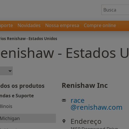
uporte
Novidades
Nossa empresa
Compre online
rios Renishaw - Estados Unidos
Renishaw - Estados 
Renishaw Inc
dos os produtos
ndas e Suporte
race
@
renishaw.com
Illinois
Michigan
Endereço