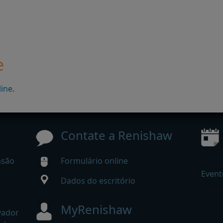
e
line
.
Contate a Renishaw
nsão
Formulário online
Event
Dados do escritório
MyRenishaw
vador