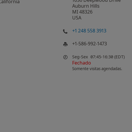
1650 Deepwood Drive
California
Auburn Hills
MI 48326
USA
+1 248 558 3913
+1-586-992-1473
Seg-Sex
07:45-16:30 (EDT)
Fechado
Somente visitas agendadas.