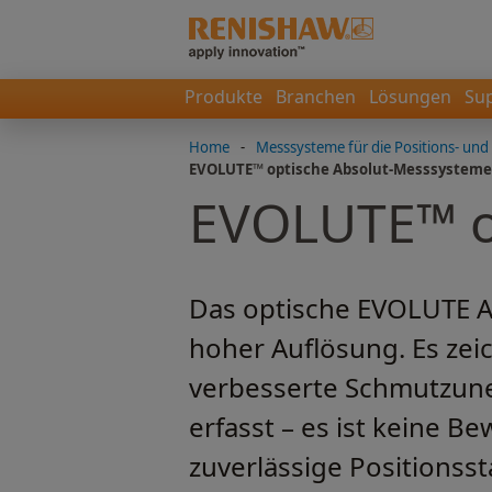
Produkte
Branchen
Lösungen
Su
Home
-
Messsysteme für die Positions- u
EVOLUTE™ optische Absolut-Messsysteme
EVOLUTE™ o
Das optische EVOLUTE A
hoher Auflösung. Es zei
verbesserte Schmutzunem
erfasst – es ist keine 
zuverlässige Positionssta