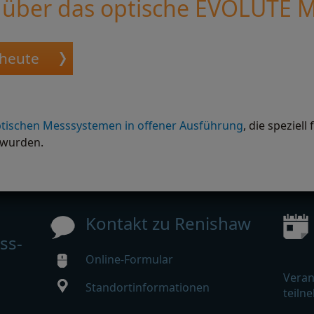
r über das optische EVOLUTE 
 heute
tischen Messsystemen in offener Ausführung
, die speziel
 wurden.
Kontakt zu Renishaw
ss-
Online-Formular
Veran
Standortinformationen
teiln