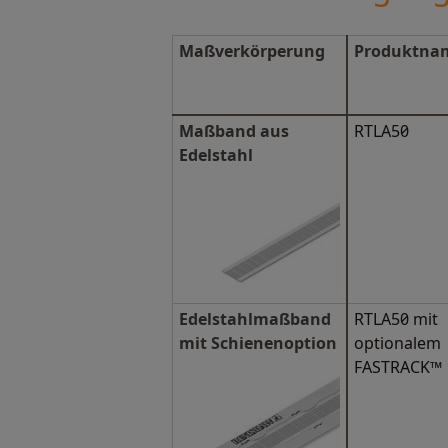
Maßverkörperung
Produktna
Maßband aus
RTLA50
Edelstahl
Edelstahlmaßband
RTLA50 mit
mit Schienenoption
optionalem
FASTRACK™