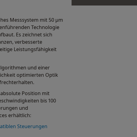
isches Messsystem mit 50 μm
henführenden Technologie
baut. Es zeichnet sich
anzen, verbesserte
itige Leistungsfähigkeit
algorithmen und einer
hkeit optimierten Optik
frechterhalten.
bsolute Position mit
eschwindigkeiten bis 100
perungen und
ces erhältlich:
tiblen Steuerungen