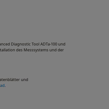
anced Diagnostic Tool ADTa-100 und
stallation des Messsystems und der
atenblätter und
oad
.