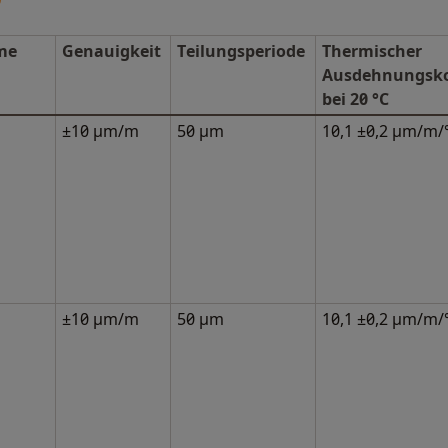
me
Genauigkeit
Teilungsperiode
Thermischer
Ausdehnungskoe
bei 20 °C
±10 μm/m
50 μm
10,1 ±0,2 µm/m/
±10 μm/m
50 μm
10,1 ±0,2 µm/m/