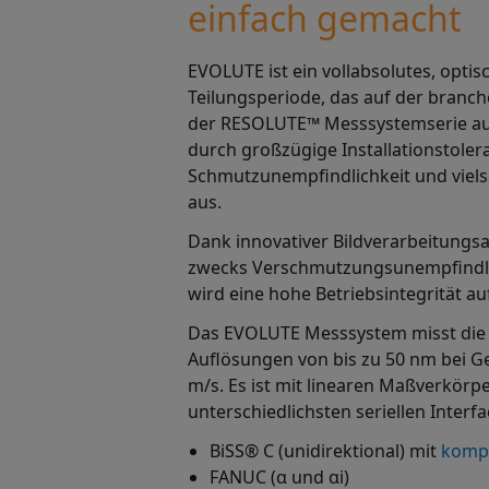
einfach gemacht
EVOLUTE ist ein vollabsolutes, opt
Teilungsperiode, das auf der branc
der RESOLUTE™ Messsystemserie auf
durch großzügige Installationstoler
Schmutzunempfindlichkeit und vielse
aus.
Dank innovativer Bildverarbeitungs
zwecks Verschmutzungsunempfindlic
wird eine hohe Betriebsintegrität au
Das EVOLUTE Messsystem misst die a
Auflösungen von bis zu 50 nm bei G
m/s. Es ist mit linearen Maßverkör
unterschiedlichsten seriellen Interfa
BiSS® C (unidirektional) mit
kompa
FANUC (α und αi)