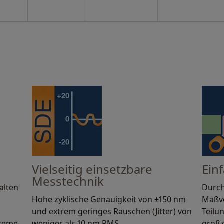
Vielseitig einsetzbare
Einf
Messtechnik
alten
Durch
Hohe zyklische Genauigkeit von ±150 nm
Maßve
und extrem geringes Rauschen (Jitter) von
Teilu
teme.
weniger als 10 nm RMS.
großz