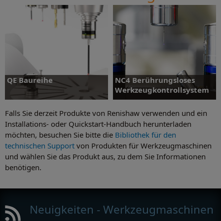
Positions- und
Bewegungssteuerung
QE Baureihe
NC4 Berührungsloses
Werkzeugkontrollsystem
Falls Sie derzeit Produkte von Renishaw verwenden und ein
Installations- oder Quickstart-Handbuch herunterladen
möchten, besuchen Sie bitte die
Bibliothek für den
NC4 Berührungsloses
technischen Support
von Produkten für Werkzeugmaschinen
QE Baureihe
Werkzeugkontrollsystem
und wählen Sie das Produkt aus, zu dem Sie Informationen
benötigen.
Neuigkeiten - Werkzeugmaschinen