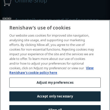
Online-Shop
Ausstellungen und Konferenzen
Renishaw's use of cookies
Veranstaltungen, an denen wir teilnehmen
Our website uses cookies for improved site navigation,
analysing site usage, and supporting our marketing
efforts. By clicking ‘Allow all’, you agree to the use of
cookies for non-essential functions. Rejecting cookies may
impact your experience of the site and the services we are
able to offer. To learn more about our use of cookies
and/or how to adjust your preferences for optional
cookies, click on ‘Adjust my preferences’ or view our
View
Renishaw's cookie policy here
Adjust my preferences
© 2001-2024 Renishaw plc. Alle Rechte vorbehalten.
Kontaktieren Sie uns
|
Rechtliche Hinweise und Compliance
|
Zugänglichkeit
|
Datenschutz
|
Leitfaden - Cookies
|
Accept only necessary
Gender-Hinweis