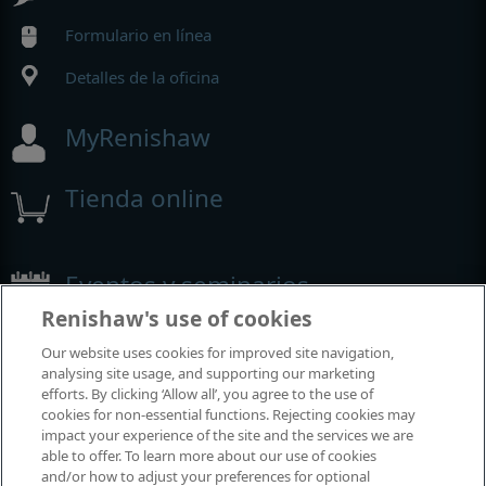
Formulario en línea
Detalles de la oficina
MyRenishaw
Tienda online
Eventos y seminarios
Renishaw's use of cookies
Eventos y seminarios en los que participamos alrededor del
Our website uses cookies for improved site navigation,
mundo
analysing site usage, and supporting our marketing
efforts. By clicking ‘Allow all’, you agree to the use of
cookies for non-essential functions. Rejecting cookies may
impact your experience of the site and the services we are
able to offer. To learn more about our use of cookies
and/or how to adjust your preferences for optional