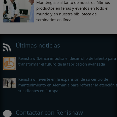
Manténgase al tanto de nuestros últimos
productos en ferias y eventos en todo el
mundo y en nuestra biblioteca de
seminarios en línea.
Últimas noticias
Renishaw Ibérica impulsa el desarrollo de talento para
transformar el futuro de la fabricación avanzada
Renishaw invierte en la expansión de su centro de
mantenimiento en Alemania para reforzar la atención 
sus clientes en Europa
Contactar con Renishaw