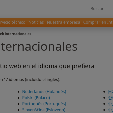
rvicio técnico
Noticias
Nuestra empresa
Comprar en Int
web internacionales
nternacionales
tio web en el idioma que prefiera
 17 idiomas (incluido el inglés).
Nederlands (Holandés)
日本
Polski (Polaco)
한국
Português (Portugués)
中文
Slovenščina (Esloveno)
中文