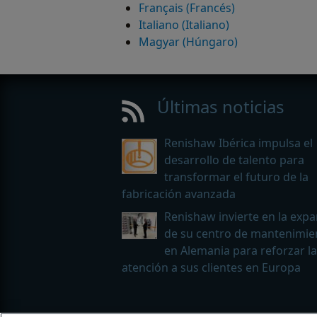
Français (Francés)
Italiano (Italiano)
Magyar (Húngaro)
Últimas noticias
Renishaw Ibérica impulsa el
desarrollo de talento para
transformar el futuro de la
fabricación avanzada
Renishaw invierte en la exp
de su centro de mantenimie
en Alemania para reforzar la
atención a sus clientes en Europa