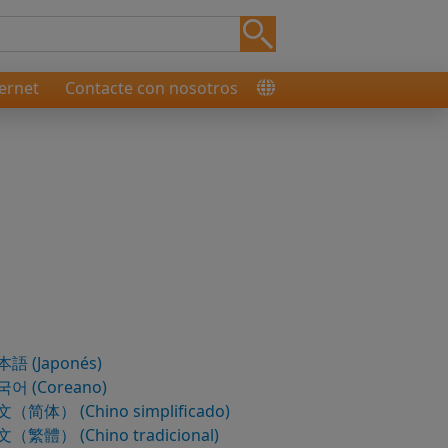
ernet
Contacte con nosotros
語 (Japonés)
어 (Coreano)
（简体） (Chino simplificado)
（繁體） (Chino tradicional)