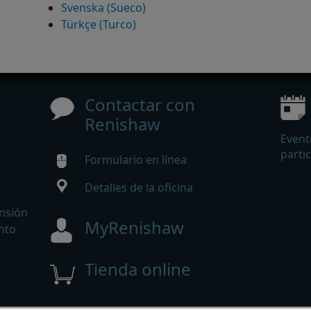
Svenska (Sueco)
Türkçe (Turco)
Contactar con
Renishaw
Event
parti
Formulario en línea
Detalles de la oficina
ansión
MyRenishaw
nto
Tienda online