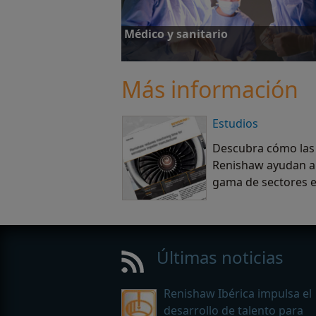
Médico y sanitario
Más información
Estudios
Más información
Descubra cómo las
Renishaw ayudan a
gama de sectores 
Últimas noticias
Renishaw Ibérica impulsa el
desarrollo de talento para