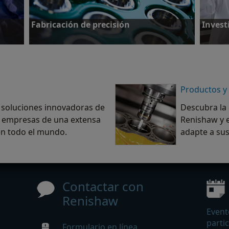
Fabricación de precisión
Investi
Productos y
Más información
Más in
 soluciones innovadoras de
Descubra la
 empresas de una extensa
Renishaw y 
en todo el mundo.
adapte a su
Contactar con
Renishaw
Event
parti
Formulario en línea