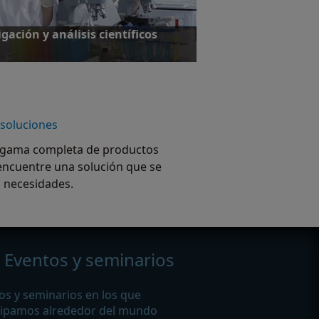
gación y análisis científicos
 soluciones
formación
 gama completa de productos
encuentre una solución que se
s necesidades.
Eventos y seminarios
os y seminarios en los que
cipamos alrededor del mundo