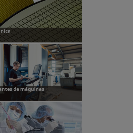
ónica
formación
antes de máquinas
formación