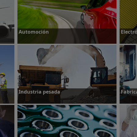
Automoción
Electr
Más información
Más in
Industria pesada
Fabric
Más información
Más in