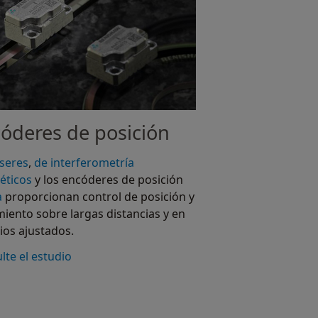
óderes de posición
áseres
,
de interferometría
éticos
y los encóderes de posición
a
proporcionan control de posición y
iento sobre largas distancias y en
ios ajustados.
lte el estudio