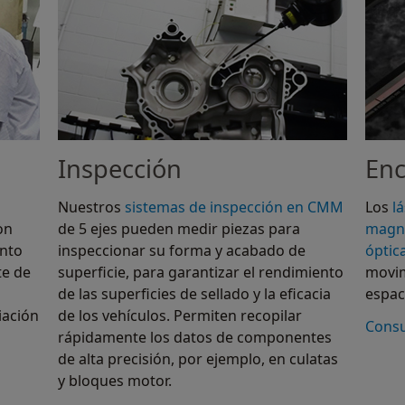
Inspección
Enc
Nuestros
sistemas de inspección en CMM
Los
l
on
de 5 ejes pueden medir piezas para
magn
ento
inspeccionar su forma y acabado de
óptic
te de
superficie, para garantizar el rendimiento
movim
de las superficies de sellado y la eficacia
espac
iación
de los vehículos. Permiten recopilar
Consu
rápidamente los datos de componentes
de alta precisión, por ejemplo, en culatas
y bloques motor.