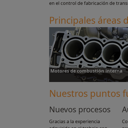
en el control de fabricación de tran
Principales áreas 
Motores de combustión interna
Nuestros puntos f
Nuevos procesos
A
Más información
Gracias a la experiencia
Co