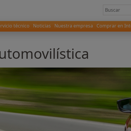
rvicio técnico
Noticias
Nuestra empresa
Comprar en Int
utomovilística