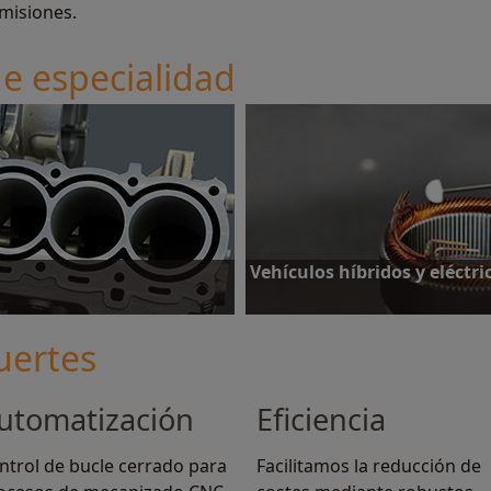
smisiones.
de especialidad
Vehículos híbridos y eléctri
uertes
utomatización
Eficiencia
Más información
ntrol de bucle cerrado para
Facilitamos la reducción de