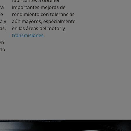
fabricantes a obtener
ra
importantes mejoras de
de
rendimiento con tolerancias
a y
aún mayores, especialmente
as,
en las áreas del motor y
transmisiones
.
en
clo