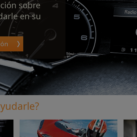
ción sobre
arle en su
ión
yudarle?