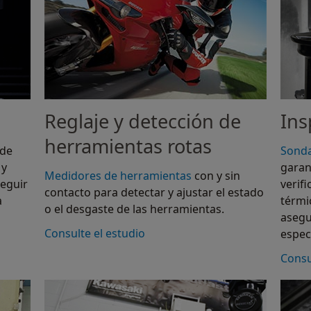
Reglaje y detección de
Ins
herramientas rotas
 de
Sonda
 y
garan
Medidores de herramientas
con y sin
eguir
verif
contacto para detectar y ajustar el estado
a
térmi
o el desgaste de las herramientas.
asegu
Consulte el estudio
especi
Consu