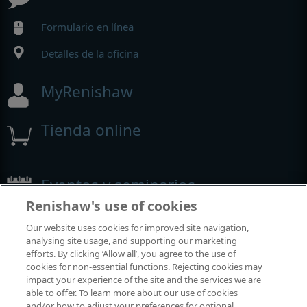
Formulario en línea
Detalles de la oficina
MyRenishaw
Tienda online
Eventos y seminarios
Renishaw's use of cookies
Eventos y seminarios en los que participamos alrededor del
Our website uses cookies for improved site navigation,
mundo
analysing site usage, and supporting our marketing
efforts. By clicking ‘Allow all’, you agree to the use of
cookies for non-essential functions. Rejecting cookies may
impact your experience of the site and the services we are
able to offer. To learn more about our use of cookies
and/or how to adjust your preferences for optional