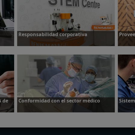
Responsabilidad corporativa
Prove
Más información
Más in
s de
Conformidad con el sector médico
Sistem