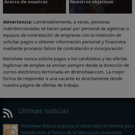
Acerca de nosotros
Nuestros objetivos
Advertencia:
Lamentablemente, a veces, personas
malintencionadas se hacen pasar por personal de agencias o
equipos de contratación de empresas con la intención de
solicitar pagos u obtener información personal y financiera
Acerca de nosotros
Nuestros objetivos
mediante procesos falsos de contratación e incorporación.
Renishaw nunca solicita pagos a los candidatos y las ofertas
legítimas de empleo se envían siempre desde la dirección de
correo electrónico terminada en @renishaw.com. La mejor
forma de responder a una vacante es directamente desde
nuestra página de ofertas de trabajo.
Últimas noticias
Renishaw Ibérica impulsa el desarrollo de talento para
transformar el futuro de la fabricación avanzada