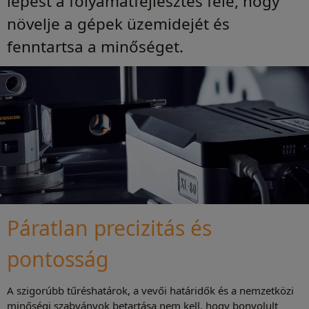
lépést a folyamatfejlesztés felé, hogy
növelje a gépek üzemidejét és
fenntartsa a minőséget.
Páratlan precizitás és
pontosság
A szigorúbb tűréshatárok, a vevői határidők és a nemzetközi
minőségi szabványok betartása nem kell, hogy bonyolult