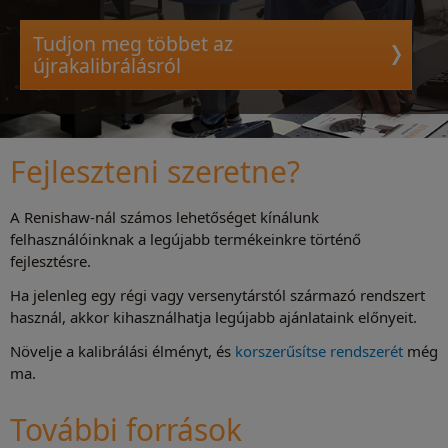
Tudjon meg többet az
újrakalibrálásról
Fejleszteni szeretne?
A Renishaw-nál számos lehetőséget kínálunk
felhasználóinknak a legújabb termékeinkre történő
fejlesztésre.
Ha jelenleg egy régi vagy versenytárstól származó rendszert
használ, akkor kihasználhatja legújabb ajánlataink előnyeit.
Növelje a kalibrálási élményt, és
korszerűsítse rendszerét
még
ma.
További források