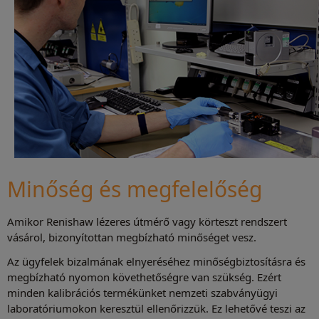
Minőség és megfelelőség
Amikor Renishaw lézeres útmérő vagy körteszt rendszert
vásárol, bizonyítottan megbízható minőséget vesz.
Az ügyfelek bizalmának elnyeréséhez minőségbiztosításra és
megbízható nyomon követhetőségre van szükség. Ezért
minden kalibrációs termékünket nemzeti szabványügyi
laboratóriumokon keresztül ellenőrizzük. Ez lehetővé teszi az