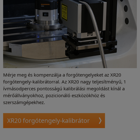
Mérje meg és kompenzálja a forgótengelyeket az XR20
forgótengely-kalibrátorral. Az XR20 nagy teljesítményű, 1
ívmásodperces pontosságú kalibrálási megoldást kínál a
mérőállványokhoz, pozicionáló eszközökhöz és
szerszámgépekhez.
XR20 forgótengely-kalibrátor