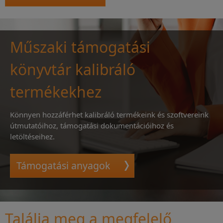
Műszaki támogatási
könyvtár kalibráló
termékekhez
Könnyen hozzáférhet kalibráló termékeink és szoftvereink
útmutatóihoz, támogatási dokumentációihoz és
letöltéseihez.
Támogatási anyagok
Találja meg a megfelelő