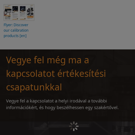
Flyer: Discover
our calibration
products [en]
Vegye fel még ma a
kapcsolatot értékesítési
csapatunkkal
Vegye fel a kapcsolatot a helyi irodával a további
információkért, és hogy beszélhessen egy szakértővel.