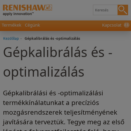
Termékek
Cégünk
Kapcsolat
Kezdőlap
-
Gépkalibrálás és -optimalizálás
Gépkalibrálás és -
optimalizálás
Gépkalibrálási és -optimalizálási
termékkínálatunkat a precíziós
mozgásrendszerek teljesítményének
javítására terveztük. Tegye meg az első