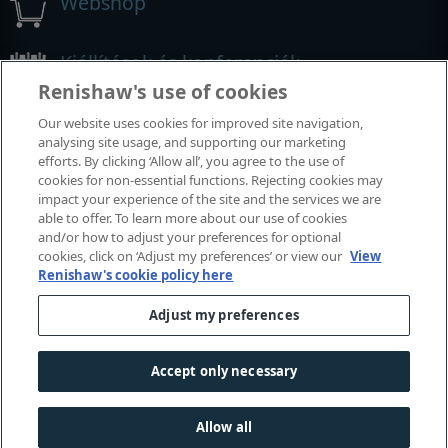
Webshop
Kiállítások és konferenciák
Renishaw's use of cookies
Rendezvények, amelyeken részt veszünk
Our website uses cookies for improved site navigation,
analysing site usage, and supporting our marketing
efforts. By clicking ‘Allow all’, you agree to the use of
cookies for non-essential functions. Rejecting cookies may
impact your experience of the site and the services we are
able to offer. To learn more about our use of cookies
and/or how to adjust your preferences for optional
cookies, click on ‘Adjust my preferences’ or view our
View
Renishaw's cookie policy here
Adjust my preferences
© 2001–2015 Renishaw plc. Minden jog fenntartva.
Kapcsolat
|
Jogi nyilatkozat és megfelelőség
|
Hozzáférhetőség
Accept only necessary
Bizalmas adatkezelés
|
Süti útmutató
Allow all