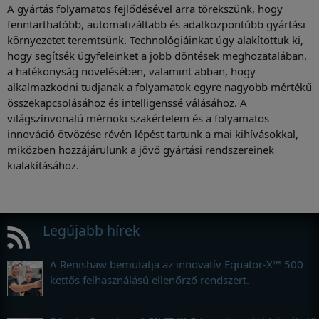
A gyártás folyamatos fejlődésével arra törekszünk, hogy
fenntarthatóbb, automatizáltabb és adatközpontúbb gyártási
környezetet teremtsünk. Technológiáinkat úgy alakítottuk ki,
hogy segítsék ügyfeleinket a jobb döntések meghozatalában,
a hatékonyság növelésében, valamint abban, hogy
alkalmazkodni tudjanak a folyamatok egyre nagyobb mértékű
összekapcsolásához és intelligenssé válásához. A
világszínvonalú mérnöki szakértelem és a folyamatos
innováció ötvözése révén lépést tartunk a mai kihívásokkal,
miközben hozzájárulunk a jövő gyártási rendszereinek
kialakításához.
Legújabb hírek
A Renishaw bemutatja az innovatív Equator-X™ 500
kettős felhasználású ellenőrző rendszert.