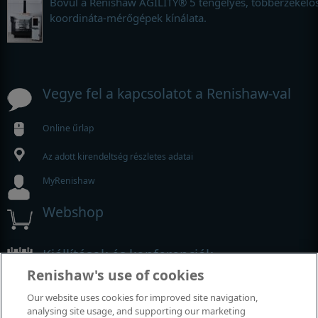
Bővül a Renishaw AGILITY® 5 tengelyes, többérzékelő
koordináta-mérőgépek kínálata.
Vegye fel a kapcsolatot a Renishaw-val
Online űrlap
Az adott kirendeltség részletes adatai
MyRenishaw
Webshop
Kiállítások és konferenciák
Renishaw's use of cookies
Rendezvények, amelyeken részt veszünk
Our website uses cookies for improved site navigation,
analysing site usage, and supporting our marketing