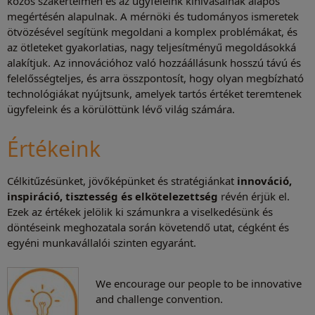
közös szakértelmen és az ügyfeleink kihívásainak alapos
megértésén alapulnak. A mérnöki és tudományos ismeretek
ötvözésével segítünk megoldani a komplex problémákat, és
az ötleteket gyakorlatias, nagy teljesítményű megoldásokká
alakítjuk. Az innovációhoz való hozzáállásunk hosszú távú és
felelősségteljes, és arra összpontosít, hogy olyan megbízható
technológiákat nyújtsunk, amelyek tartós értéket teremtenek
ügyfeleink és a körülöttünk lévő világ számára.
Értékeink
Célkitűzésünket, jövőképünket és stratégiánkat
innováció,
inspiráció, tisztesség és elkötelezettség
révén érjük el.
Ezek az értékek jelölik ki számunkra a viselkedésünk és
döntéseink meghozatala során követendő utat, cégként és
egyéni munkavállalói szinten egyaránt.
We encourage our people to be innovative
and challenge convention.