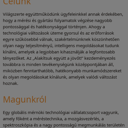
Célunk
Világszerte együttműködünk ügyfeleinkkel annak érdekében,
hogy a mérési és gyártási folyamatok végzése nagyobb
pontossággal és hatékonysággal történjen. Ahogy a
technológiai változások üteme gyorsul és az erőforrások
egyre szűkösebbé válnak, szakértelmünknek köszönhetően
olyan nagy teljesítményű, intelligens megoldásokat tudunk
kínálni, amelyek a legjobban kihasználják a legfontosabb
tényezőket. Az „Alakítsuk együtt a jövőt!” kezdeményezés
továbbra is minden tevékenységünk középpontjában áll,
miközben fenntarthatóbb, hatékonyabb munkamódszereket
és olyan megoldásokat kínálunk, amelyek valódi változást
hoznak.
Magunkról
Egy globális mérnöki technológiai vállalatcsoport vagyunk,
amely főként a méréstechnika, a mozgásvezérlés, a
spektroszkópia és a nagy pontosságú megmunkálás területén