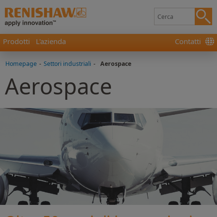
Prodotti
L'azienda
Contatti
Homepage
-
Settori industriali
-
Aerospace
Aerospace