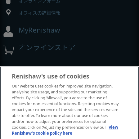
オンラインフォーム
オフィスの詳細情報
MyRenishaw
オンラインストア
展示会とコンファレンス
Renishaw's use of cookies
Our website uses cookies for improved site navigation,
レニショーの出展イベント
analysing site usage, and supporting our marketing
efforts. By clicking ‘Allow all’, you agree to the use of
cookies for non-essential functions. Rejecting cookies may
impact your experience of the site and the services we are
able to offer. To learn more about our use of cookies
and/or how to adjust your preferences for optional
cookies, click on ‘Adjust my preferences’ or view our
View
Renishaw's cookie policy here