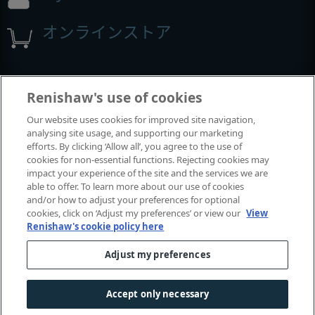
オンラインストア
展示会とコンファレンス
Renishaw's use of cookies
Our website uses cookies for improved site navigation,
レニショーの出展イベント
analysing site usage, and supporting our marketing
efforts. By clicking ‘Allow all’, you agree to the use of
cookies for non-essential functions. Rejecting cookies may
impact your experience of the site and the services we are
able to offer. To learn more about our use of cookies
and/or how to adjust your preferences for optional
cookies, click on ‘Adjust my preferences’ or view our
View
Renishaw's cookie policy here
Adjust my preferences
© 2001-2026 Renishaw plc.
無断転用禁止。
|
|
|
お問い合わせ
法令およびコンプライアンス
ユーザー補助
Accept only necessary
|
プライバシー
Cookie
に関するガイド