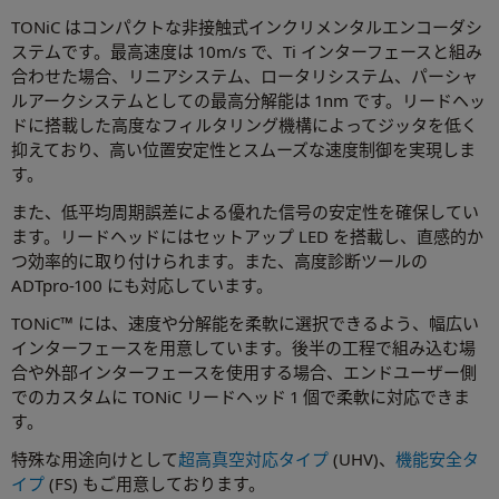
TONiC はコンパクトな非接触式インクリメンタルエンコーダシ
ステムです。最高速度は 10m/s で、Ti インターフェースと組み
合わせた場合、リニアシステム、ロータリシステム、パーシャ
ルアークシステムとしての最高分解能は 1nm です。リードヘッ
ドに搭載した高度なフィルタリング機構によってジッタを低く
抑えており、高い位置安定性とスムーズな速度制御を実現しま
す。
また、低平均周期誤差による優れた信号の安定性を確保してい
ます。リードヘッドにはセットアップ LED を搭載し、直感的か
つ効率的に取り付けられます。また、高度診断ツールの
ADTpro-100 にも対応しています。
TONiC™ には、速度や分解能を柔軟に選択できるよう、幅広い
インターフェースを用意しています。後半の工程で組み込む場
合や外部インターフェースを使用する場合、エンドユーザー側
でのカスタムに TONiC リードヘッド 1 個で柔軟に対応できま
す。
特殊な用途向けとして
超高真空対応タイプ
(UHV)、
機能安全タ
イプ
(FS) もご用意しております。