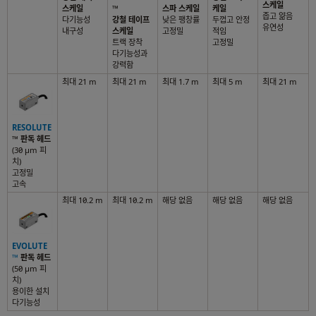
스케일
스케일
™
스파 스케일
케일
좁고 얆음
다기능성
강철 테이프
낮은 팽창률
두껍고 안정
유연성
내구성
스케일
고정밀
적임
트랙 장착
고정밀
다기능성과
강력함
최대 21 m
최대 21 m
최대 1.7 m
최대 5 m
최대 21 m
RESOLUTE
™
판독 헤드
(30 µm 피
치)
고정밀
고속
최대 10.2 m
최대 10.2 m
해당 없음
해당 없음
해당 없음
EVOLUTE
™
판독 헤드
(50 µm 피
치)
용이한 설치
다기능성