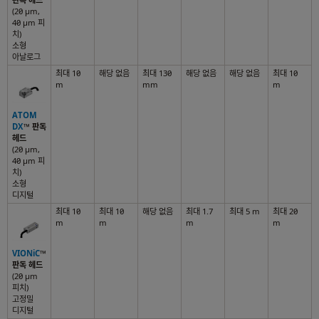
(20 µm,
40 µm 피
치)
소형
아날로그
최대 10
해당 없음
최대 130
해당 없음
해당 없음
최대 10
m
mm
m
ATOM
DX
™
판독
헤드
(20 µm,
40 µm 피
치)
소형
디지털
최대 10
최대 10
해당 없음
최대 1.7
최대 5 m
최대 20
m
m
m
m
VIONiC
™
판독 헤드
(20 µm
피치)
고정밀
디지털