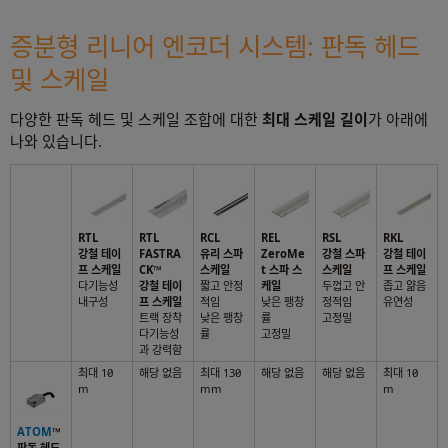
증분형 리니어 엔코더 시스템: 판독 헤드
및 스케일
다양한 판독 헤드 및 스케일 조합에 대한
최대 스케일 길이
가 아래에
나와 있습니다.
RTL
RTL
RCL
REL
RSL
RKL
강철 테이
FASTRA
유리 스파
ZeroMe
강철 스파
강철 테이
프 스케일
CK™
스케일
t 스파 스
스케일
프 스케일
다기능성
강철 테이
짧고 안정
케일
두껍고 안
좁고 얆음
내구성
프 스케일
적임
낮은 팽창
정적임
유연성
트랙 장착
낮은 팽창
률
고정밀
다기능성
률
고정밀
과 강력함
최대 10
해당 없음
최대 130
해당 없음
해당 없음
최대 10
m
mm
m
ATOM
™
판독 헤드