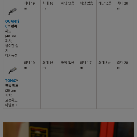
최대 10
최대 10
해당 없음
해당 없음
해당 없음
최대 20
m
m
m
QUANTi
C
™
판독
헤드
(40 µm
피치)
용이한 설
치
다기능성
최대 10
최대 10
해당 없음
최대 1.7
최대 5 m
최대 20
m
m
m
m
TONiC
™
판독 헤드
(20 µm
피치)
고정확도
아날로그