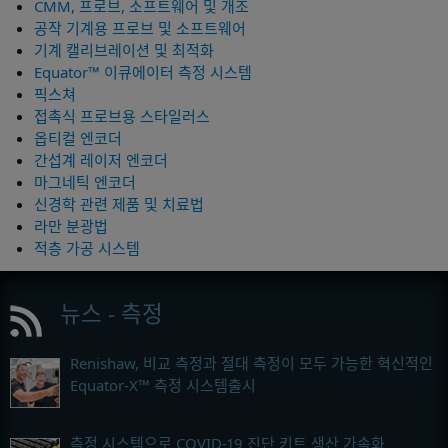
CMM, 프로브, 소프트웨어 및 개조
공작 기계용 프로브 및 소프트웨어
기계 캘리브레이션 및 최적화
Equator™ 이큐에이터 측정 시스템
픽스쳐
접촉식 프로브용 스타일러스
옵티컬 엔코더
간섭계 레이저 엔코더
마그네틱 엔코더
신경학 관련 제품 및 치료법
라만 분광법
적층 가공 시스템
뉴스 - 측정
Renishaw, 비교 측정과 절대 측정이 모두 가능한 혁신적인
Equator-X™ 측정 시스템출시
측정 시스템으로 COVID-19 진단 키트 생산 가속화