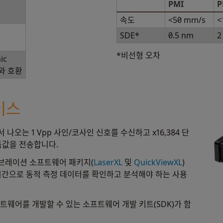
PMI
P
속도
<50 mm/s
<
SDE*
0.5 nm
2
*비선형 오차
ic
러와 호환
이스
 나오는 1 Vpp 사인/코사인 신호를 수신하고 x16,384 단
독값을 전송합니다.
캘리브레이션 소프트웨어 패키지(
LaserXL
및
QuickViewXL
)
시간으로 동적 측정 데이터를 확인하고 분석해야 하는 사용
프트웨어를 개발할 수 있는 소프트웨어 개발 키트(SDK)가 함