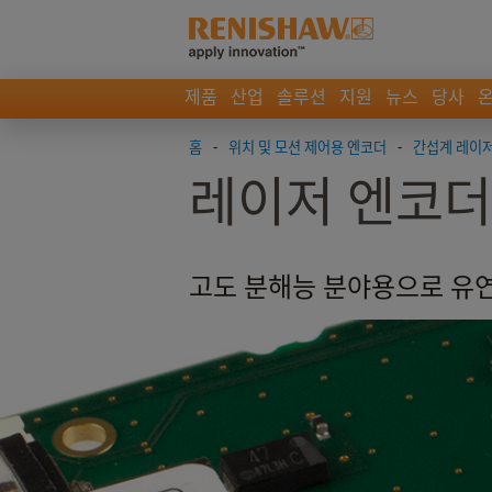
제품
산업
솔루션
지원
뉴스
당사
홈
-
위치 및 모션 제어용 엔코더
-
간섭계 레이
레이저 엔코더
고도 분해능 분야용으로 유연