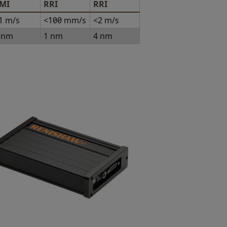
MI
RRI
RRI
1 m/s
<100 mm/s
<2 m/s
 nm
1 nm
4 nm