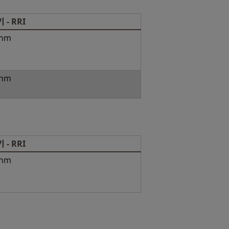
- RRI
 nm
 nm
- RRI
 nm