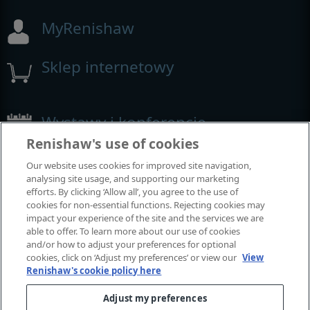
MyRenishaw
Sklep internetowy
Wystawy i konferencje
Renishaw's use of cookies
Nasza obecność na imprezach branżowych
Our website uses cookies for improved site navigation,
analysing site usage, and supporting our marketing
efforts. By clicking ‘Allow all’, you agree to the use of
cookies for non-essential functions. Rejecting cookies may
impact your experience of the site and the services we are
able to offer. To learn more about our use of cookies
and/or how to adjust your preferences for optional
cookies, click on ‘Adjust my preferences’ or view our
View
Renishaw's cookie policy here
Adjust my preferences
© 2001-2026 Renishaw plc. Wszelkie prawa zastrzeżone.