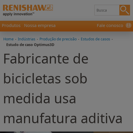
Produtos
Nossa empresa
Fale conosco
Home
-
Indústrias
-
Produção de precisão
-
Estudos de casos
-
Estudo de caso Optimus3D
Fabricante de
bicicletas sob
medida usa
manufatura aditiva