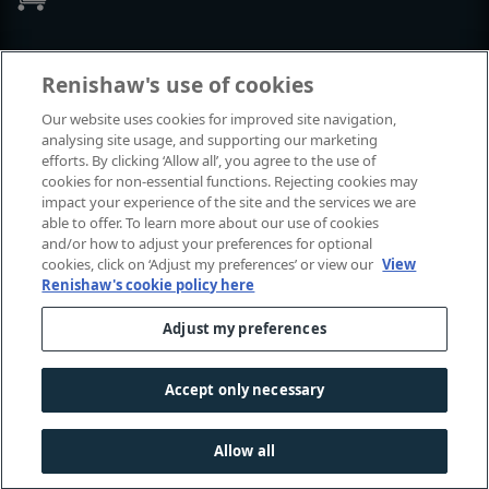
Exposições e conferências
Renishaw's use of cookies
Our website uses cookies for improved site navigation,
Eventos em que estamos participando
analysing site usage, and supporting our marketing
efforts. By clicking ‘Allow all’, you agree to the use of
cookies for non-essential functions. Rejecting cookies may
impact your experience of the site and the services we are
able to offer. To learn more about our use of cookies
and/or how to adjust your preferences for optional
cookies, click on ‘Adjust my preferences’ or view our
View
Renishaw's cookie policy here
Adjust my preferences
© 2001-2026 Renishaw plc. Todos os direitos reservados.
Fale conosco
|
Legal e conformidade
|
Acessibilidade
|
Accept only necessary
Privacidade
|
Guia de cookies
|
Aviso de linguagem de gênero
Allow all